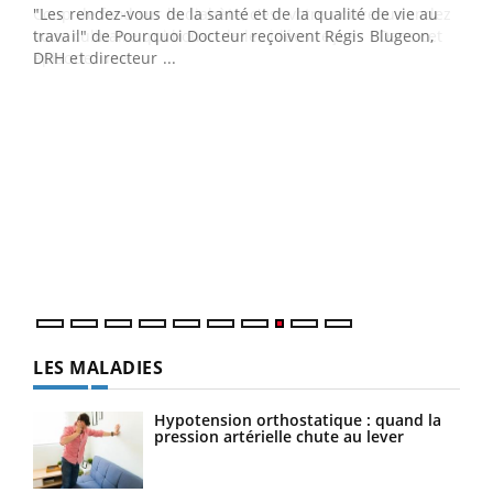
ndez-
"Les rendez-vous de la santé et de la qualité de vie au
cet
travail" de Pourquoi Docteur reçoivent Régis Blugeon,
DRH et directeur ...
Ecz
You
(3/3
Dans
vous
quot
LES MALADIES
Hypotension orthostatique : quand la
pression artérielle chute au lever