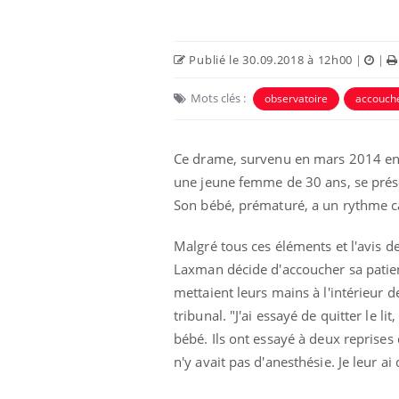
Publié le 30.09.2018 à 12h00
|
|
Mots clés :
observatoire
accouch
Ce drame, survenu en mars 2014 en E
Eczéma Chronique des Mains :
Car
Youtube
You
une jeune femme de 30 ans, se prés
Youtube
expliquer ma maladie
pré
Son bébé, prématuré, a un rythme c
Il y a des sujets qui sont faciles à aborder...
Fati
d'autres non ! D'un côté, poser des
mêm
Malgré tous ces éléments et l'avis d
questions sur la maladie d'un proche c'est
care
Laxman décide d'accoucher sa patie
montrer ...
...
mettaient leurs mains à l'intérieur 
tribunal. "J'ai essayé de quitter le lit
bébé. Ils ont essayé à deux reprises d
n'y avait pas d'anesthésie. Je leur ai 