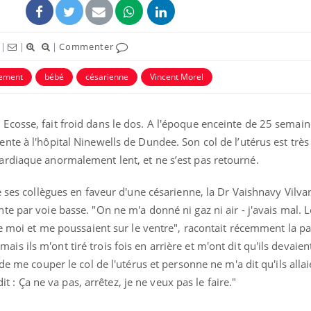
|
|
|
Commenter
ement
bébé
césarienne
Vincent Morel
cosse, fait froid dans le dos. A l'époque enceinte de 25 semain
ence en fer : comprendre pour
Insuline & Charge ment
tube
Youtube
ente à l'hôpital Ninewells de Dundee.
Son col de l’utérus est très
Youtube
Yout
venir
osait en parler??
ardiaque anormalement lent, et ne s’est pas retourné.
gue, irritabilité, brouillard mental ou
En 2026, l'insuline dans l
e alopécie… Les symptômes de la
reste entourée d'idées re
e ses collègues en faveur d'une césarienne, la Dr Vaishnavy Vilv
nce en fer sont multiples ce qui la rend
patients comme parfois ch
nte par voie basse.
"On ne m'a donné ni gaz ni air - j'avais mal.
de moi et me poussaient sur le ventre", racontait récemment la pa
, mais ils m'ont tiré trois fois en arrière et m'ont dit qu'ils devaient
e me couper le col de l'utérus et personne ne m'a dit qu'ils allaien
dit : Ça ne va pas, arrêtez, je ne veux pas le faire."