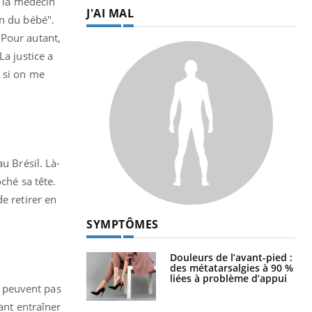
e la médecin
J'AI MAL
on du bébé".
 Pour autant,
La justice a
e si on me
u Brésil. Là-
ché sa tête.
e retirer en
SYMPTÔMES
Douleurs de l’avant-pied :
des métatarsalgies à 90 %
liées à problème d’appui
 peuvent pas
ant entraîner