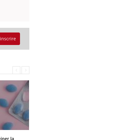
'inscrire
Pourquoi manger moins de
einer la