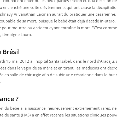
 Tribunal ont entendu les deux parties : selon eux, la décision d
"a enclenché une suite d'événements qui ont causé la décapitati
ishnavy Vilvanathan Laxman aurait dû pratiquer une césarienne.
coupable de sa mort, puisque le bébé était déjà décédé in-utero. 
ne pour meurtre ou accident ayant entraîné la mort. "C'est comm
", témoigne Laura.
 Brésil
di 15 mai 2012 à l'hôpital Santa Isabel, dans le nord d'Aracaju, a
cées dans le vagin de sa mère et en tirant, les médecins ont décro
 en salle de chirurgie afin de subir une césarienne dans le but d
.
rance ?
on du bébé à la naissance, heureusement extrêmement rares, ne
té de santé (HAS) a en effet recensé les situations cliniques pouv