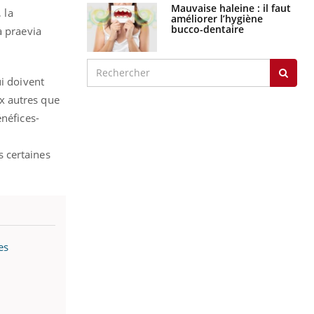
Mauvaise haleine : il faut
 la
améliorer l’hygiène
bucco-dentaire
a praevia
ui doivent
x autres que
énéfices-
 certaines
es