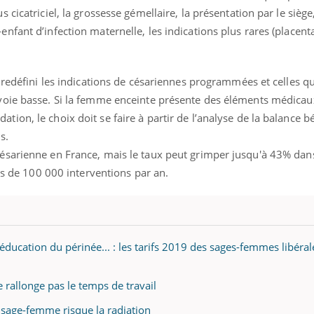
cicatriciel, la grossesse gémellaire, la présentation par le siège,
fant d’infection maternelle, les indications plus rares (placent
 redéfini les indications de césariennes programmées et celles q
voie basse. Si la femme enceinte présente des éléments médicau
on, le choix doit se faire à partir de l’analyse de la balance b
s.
sarienne en France, mais le taux peut grimper jusqu'à 43% dans
lus de 100 000 interventions par an.
ducation du périnée... : les tarifs 2019 des sages-femmes libéral
 rallonge pas le temps de travail
sage-femme risque la radiation