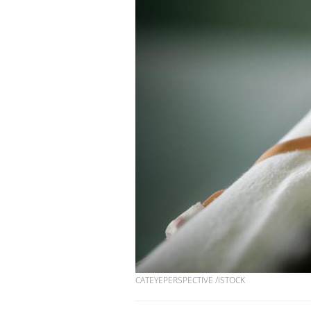
Pourquoi votre ventre
gâche-t-il les premiers
jours de vos vacances ?
Fortes chaleurs :
pourquoi le risque de
noyade grimpe-t-il ?
Le Viagra pourrait-il
freiner la propagation du
cancer ?
CATEYEPERSPECTIVE /ISTOCK