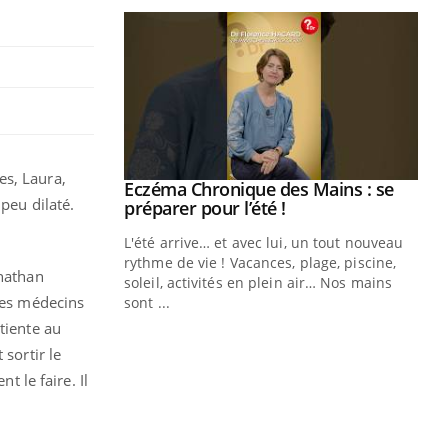
es, Laura,
ale : et si on
Eczéma Chronique des Mains : se
Youtube
 peu dilaté.
ube
Youtube
préparer pour l’été !
e diabète de type 2
L'été arrive… et avec lui, un tout nouveau
çues chez les
rythme de vie ! Vacances, plage, piscine,
anathan
ez les soignants.
soleil, activités en plein air… Nos mains
 Les médecins
sont ...
Di
You
tiente au
 sortir le
Le 
nom
t le faire. Il
dia
défi