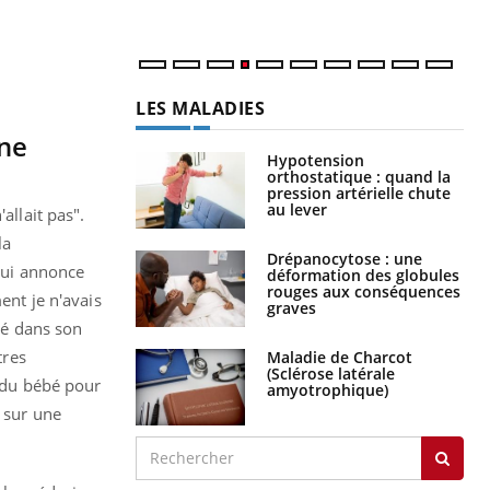
LES MALADIES
une
Hypotension
orthostatique : quand la
pression artérielle chute
au lever
allait pas".
la
Drépanocytose : une
 lui annonce
déformation des globules
rouges aux conséquences
ent je n'avais
graves
ué dans son
tres
Maladie de Charcot
(Sclérose latérale
s du bébé pour
amyotrophique)
t sur une