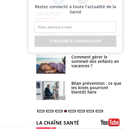
Restez connecté à toute l’actualité de la
Twitter
Facebook
Instagram
Santé
EN DIRECT
par une tique en
Allergies alimentaires :
, elle reste dans
une nouvelle arme contre
 pendant 42 jours
les réactions sévères
S'INSCRIRE À LA NEWSLETTER
par un
Comment gérer le
a, une petite fille
sommeil des enfants en
e grâce à un
vacances ?
essentiel
lose en Suisse :
Bilan prévention : ce que
st l’origine de la
les kinés pourront
nation ?
bientôt faire
LA CHAÎNE SANTÉ
Youtube