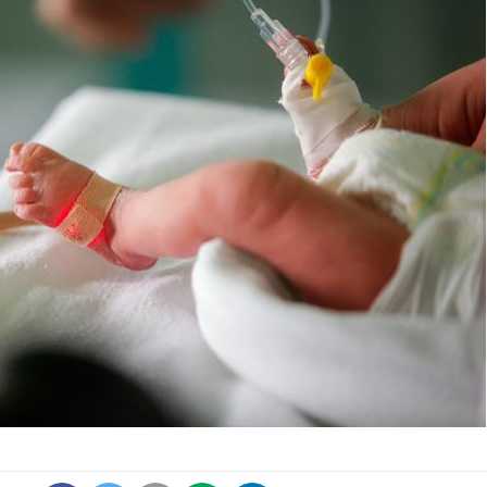
Pourquoi manger moins
Mordue 
de protéines pourrait
vacances
finalement être bénéfique
le coma
Grossesse et chaleur : ce
Mordue 
que dit la science
barracud
secouru
réflexe 
Le smartphone nuit-il à
Légionel
l'apprentissage de la
quelle e
lecture ?
contami