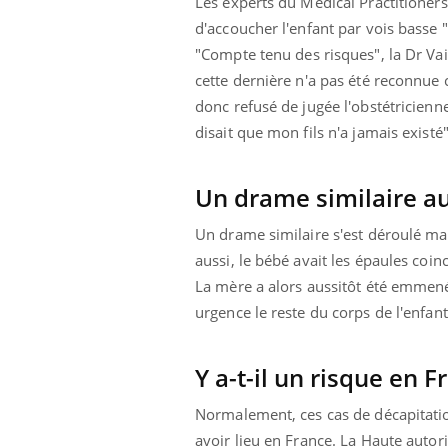
Les experts du Medical Practitioners
d'accoucher l'enfant par vois basse 
"C
ompte tenu des risques", la Dr Va
cette dernière n'a pas été reconnue 
donc refusé de jugée l'obstétricien
disait que mon fils n'a jamais existé
Un drame similaire au
Un drame similaire s'est déroulé mar
aussi, le bébé avait les épaules coin
La mère a alors aussitôt été emmenée
urgence le reste du corps de l'enfant
Y a-t-il un risque en F
Normalement, ces cas de décapitati
avoir lieu en France. La Haute autori