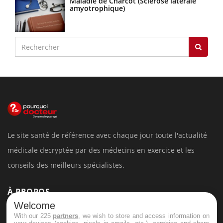
Maladie de Charcot (Sclérose latérale
amyotrophique)
Le site santé de référence avec chaque jour toute l'actualité
médicale decryptée par des médecins en exercice et les
conseils des meilleurs spécialistes.
À PROPOS
Welcome
With our 225
partners
, we wish to store and access information on
Données personnelles et cookies