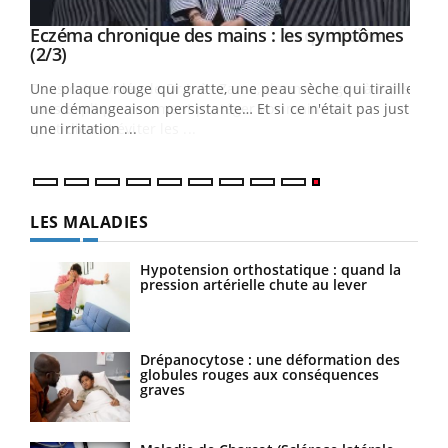
Eczéma chronique des mains : les symptômes
Youtube
Youtube
(2/3)
ris,
Une plaque rouge qui gratte, une peau sèche qui tiraille,
une démangeaison persistante… Et si ce n'était pas juste
une irritation ...
LES MALADIES
Hypotension orthostatique : quand la
pression artérielle chute au lever
Drépanocytose : une déformation des
globules rouges aux conséquences
graves