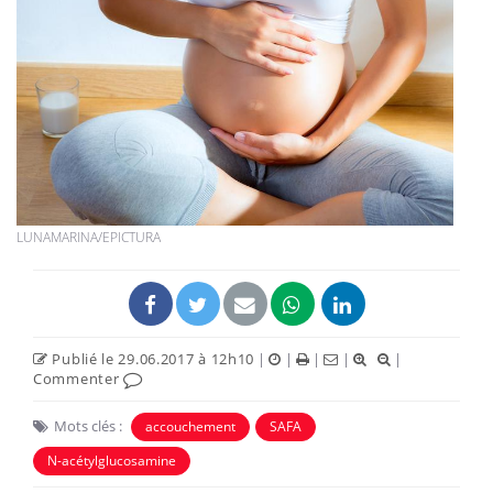
LUNAMARINA/EPICTURA
Publié le 29.06.2017 à 12h10
|
|
|
|
|
Commenter
Mots clés :
accouchement
SAFA
N-acétylglucosamine