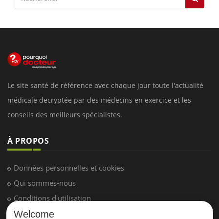
Le site santé de référence avec chaque jour toute l'actualité
médicale decryptée par des médecins en exercice et les
conseils des meilleurs spécialistes.
À PROPOS
Données personnelles et cookies
Qui sommes-nous
Conditions d'utilisation
Plan du site
Welcome