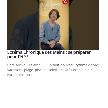
Eczéma Chronique des Mains : se préparer
Youtube
Youtube
pour l’été !
L'été arrive… et avec lui, un tout nouveau rythme de vie !
Vacances, plage, piscine, soleil, activités en plein air…
Nos mains sont ...
Dia
You
Le 
pers