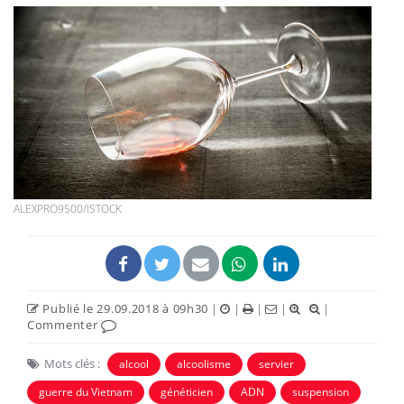
ALEXPRO9500/ISTOCK
Publié le 29.09.2018 à 09h30
|
|
|
|
|
Commenter
Mots clés :
alcool
alcoolisme
servier
guerre du Vietnam
généticien
ADN
suspension