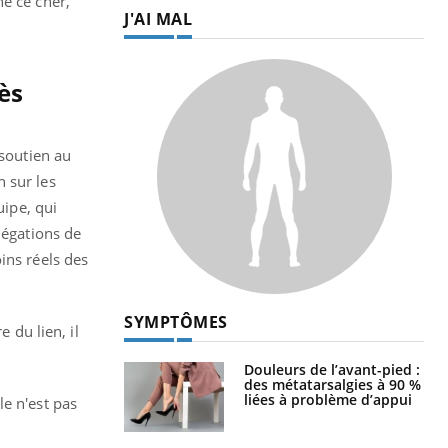
e ce cher,
J'AI MAL
ès
 soutien au
 sur les
uipe, qui
légations de
ins réels des
SYMPTÔMES
 du lien, il
Douleurs de l’avant-pied :
des métatarsalgies à 90 %
liées à problème d’appui
e n'est pas