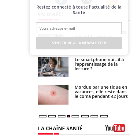
Restez connecté à toute l’actualité de la
Twitter
Facebook
Instagram
Santé
EN DIRECT
e et chaleur : ce
Mordue par un
la science
barracuda, une petite fille
secourue grâce à un
S'INSCRIRE À LA NEWSLETTER
réflexe essentiel
phone nuit-il à
Légionellose en Suisse :
tissage de la
quelle est l’origine de la
?
contamination ?
par une tique en
Allergies alimentaires :
, elle reste dans
une nouvelle arme contre
 pendant 42 jours
les réactions sévères
LA CHAÎNE SANTÉ
Youtube