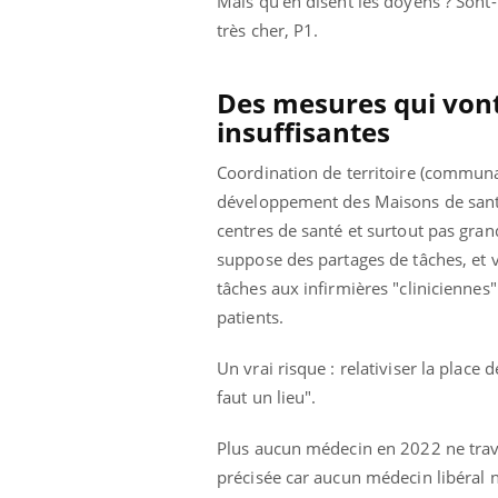
Mais qu'en disent les doyens ? Sont-
très cher, P1.
Des mesures qui vont 
insuffisantes
Coordination de territoire (communau
développement des Maisons de santé 
centres de santé et surtout pas grand
suppose des partages de tâches, et v
tâches aux infirmières "cliniciennes
patients.
Un vrai risque : relativiser la place
faut un lieu".
Plus aucun médecin en 2022 ne travai
précisée car aucun médecin libéral n