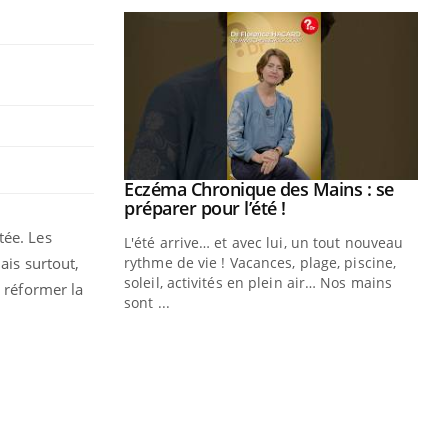
 Mains : se
outube
tée. Les
 un tout nouveau
ais surtout,
plage, piscine,
 air… Nos mains
r réformer la
Youtube
Diabète & Ramadan 2026
Un
Youtube
You
fac
Le Ramadan approche, et, pour de
pr
nombreuses personnes atteintes de
Un 
diabète, c'est une période de questions, de
mut
défis, mais ...
san