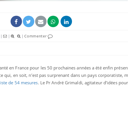
|
|
|
Commenter
uline & Charge mentale : et si on
Eczéma Chronique des
tube
Youtube
Youtube
Y
it en parler??
préparer pour l’été !
santé en France pour les 50 prochaines années a été enfin présen
026, l'insuline dans le diabète de type 2
L'été arrive… et avec lui,
ce qui, en soit, n’est pas surprenant dans un pays corporatiste, m
e entourée d'idées reçues chez les
rythme de vie ! Vacances, 
ients comme parfois chez les soignants.
soleil, activités en plein
liste de 54 mesures
. Le Pr André Grimaldi, agitateur d’idées pou
sont ...