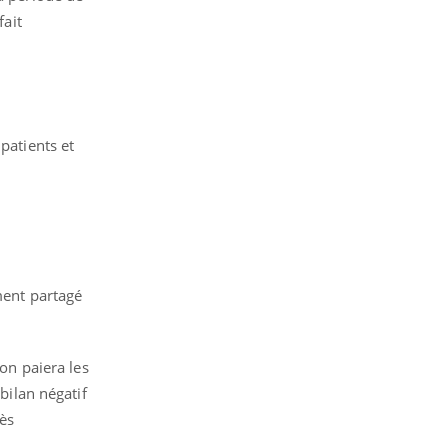
fait
patients et
ment partagé
"on paiera les
bilan négatif
rès