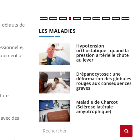
num
s défauts de
LES MALADIES
Hypotension
essionnelle,
orthostatique : quand la
pression artérielle chute
 paiement à
au lever
Drépanocytose : une
déformation des globules
rouges aux conséquences
graves
t de
Maladie de Charcot
(Sclérose latérale
amyotrophique)
s avec des