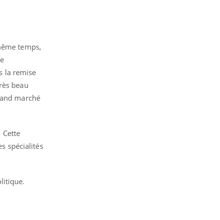
 même temps,
de
s la remise
très beau
grand marché
! Cette
es spécialités
litique.