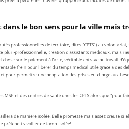
ils prêts à perdre les moyens qu'apporte aux facultés de médecin
dans le bon sens pour la ville mais tr
tés professionnelles de territoire, dites "CPTS") au volontariat,
pluri-professionnelle, création d'assistants médicaux, mais rien
-chose sur le paiement à l'acte, véritable entrave au travail d'éq
éritable frein pour libérer du temps médical utile grâce à des dé
" et pour permettre une adaptation des prises en charge aux beso
 des MSP et des centres de santé dans les CPTS alors que "pour faire
llera de manière isolée. Belle promesse mais assez creuse si ell
e prétend travailler de façon isolée!