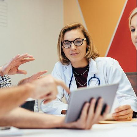
Fortes chaleurs :
Grossess
pourquoi le risque de
que dit 
noyade grimpe-t-il ?
Le Viagra pourrait-il
Le smart
freiner la propagation du
l'appren
cancer ?
lecture 
Pourquoi manger moins
Mordue 
de protéines pourrait
vacances
finalement être bénéfique
le coma