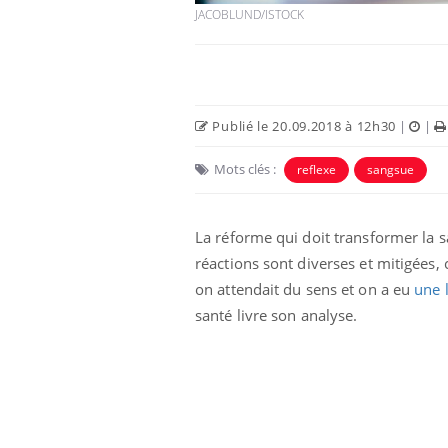
JACOBLUND/ISTOCK
Carence en fer : comprendre pour
Youtube
Youtube
prévenir
Fatigue, irritabilité, brouillard mental ou
Publié le 20.09.2018 à 12h30
|
|
même alopécie… Les symptômes de la
carence en fer sont multiples ce qui la rend
Mots clés :
reflexe
sangsue
...
 Mains :
Ins
You
Youtube
osa
La réforme qui doit transformer la 
aciles à aborder...
En 2
réactions sont diverses et mitigées, 
poser des
rest
'un proche c'est
pat
on attendait du sens et on a eu
une 
santé livre son analyse.