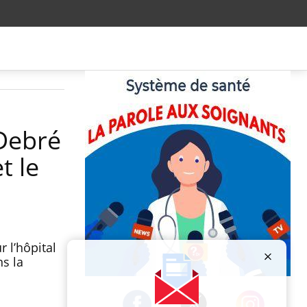
 Debré
t le
 l’hôpital
ns la
Publicité