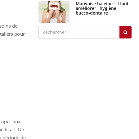
Mauvaise haleine : il faut
améliorer l’hygiène
bucco-dentaire
 soins de
italiers pour
iciper aux
médical". Un
la période de