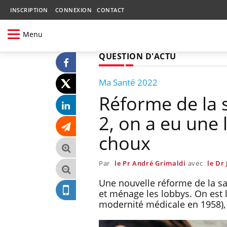
INSCRIPTION
CONNEXION
CONTACT
Menu
QUESTION D'ACTU
Ma Santé 2022
Réforme de la s
2, on a eu une 
choux
Par
le Pr André Grimaldi
avec
le Dr
Une nouvelle réforme de la san
et ménage les lobbys. On est l
modernité médicale en 1958), 