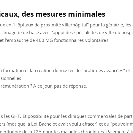
dicaux, des mesures minimales
x en "Hôpitaux de proximité ville/hôpital" pour la gériatrie, les
t l'imagerie de base avec l'appui des spécialistes de ville ou hosp
e et l'embauche de 400 MG fonctionnaires volontaires.
 la formation et la création du master de "pratiques avancées" et
sionnelles.
 rémunération ? A ce jour, pas de réponse.
 les GHT. Et possibilité pour les cliniques commerciales de part
ers (mot que la Loi Bachelot avait voulu effacer) et du "pouvoir 
e pertinente de la T2A pour les maladies chroniques. Paiement à 