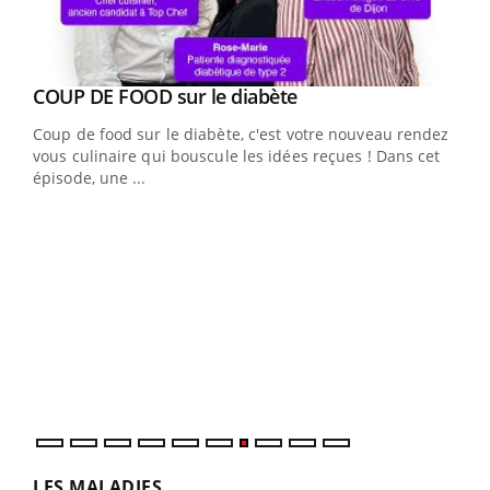
Youtube
cès
COUP DE FOOD sur le diabète
Youtube
Coup de food sur le diabète, c'est votre nouveau rendez-
 en
vous culinaire qui bouscule les idées reçues ! Dans cet
u
épisode, une ...
Qua
You
"Les
trav
DRH 
LES MALADIES