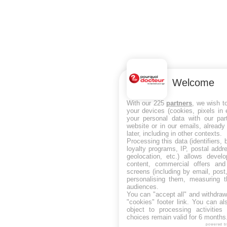
Welcome
With our 225
partners
, we wish t
your devices (cookies, pixels in
your personal data with our par
website or in our emails, alread
later, including in other contexts.
Processing this data (identifiers,
loyalty programs, IP, postal add
geolocation, etc.) allows devel
content, commercial offers an
screens (including by email, pos
personalising them, measuring t
audiences.
You can "accept all" and withdraw
"cookies" footer link
. You can al
object to processing activitie
choices remain valid for 6 months
powered b