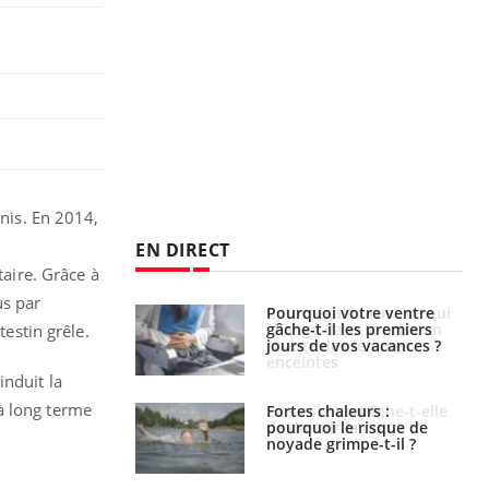
Unis. En 2014,
EN DIRECT
taire. Grâce à
us par
alovirus : ce qui
Pourquoi votre ventre
ans la prise en
gâche-t-il les premiers
testin grêle.
des femmes
jours de vos vacances ?
es
induit la
à long terme
e empêche-t-elle
Fortes chaleurs :
r la nuit ?
pourquoi le risque de
noyade grimpe-t-il ?