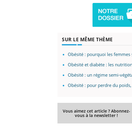
 Mains :
Carence en fer : comprendre pour
Ins
Youtube
You
Youtube
Youtube
prévenir
osa
SUR LE MÊME THÈME
aciles à aborder...
Fatigue, irritabilité, brouillard mental ou
En 2
poser des
même alopécie… Les symptômes de la
rest
Obésité : pourquoi les femmes 
'un proche c'est
carence en fer sont multiples ce qui la rend
pat
...
Obésité et diabète : les nutriti
Obésité : un régime semi-végétar
Obésité : pour perdre du poids,
Vous aimez cet article ? Abonnez-
vous à la newsletter !