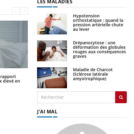
LES MALADIES
Hypotension
orthostatique : quand la
pression artérielle chute
au lever
Drépanocytose : une
déformation des globules
rouges aux conséquences
graves
Maladie de Charcot
(Sclérose latérale
Grossesse à risque : ce jus naturel
n rapport
amyotrophique)
attire l'attention des chercheurs
x élevé en
J'AI MAL