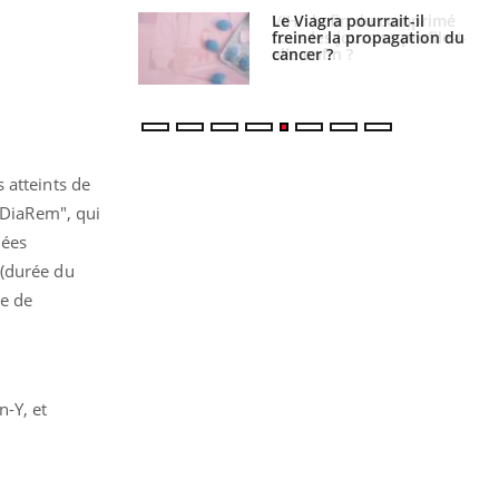
 fin du comprimé
Le Viagra pourrait-il
 jours se profile-t-
freiner la propagation du
n ?
cancer ?
 atteints de
d-DiaRem", qui
nées
 (durée du
re de
n-Y, et