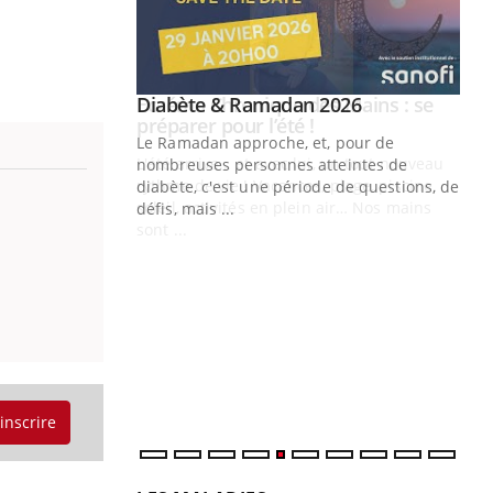
Youtube
 Mains : se
Diabète & Ramadan 2026
Youtube
outube
Le Ramadan approche, et, pour de
 un tout nouveau
nombreuses personnes atteintes de
plage, piscine,
diabète, c'est une période de questions, de
 air… Nos mains
défis, mais ...
Un
You
fac
pr
Un 
mut
san
num
'inscrire