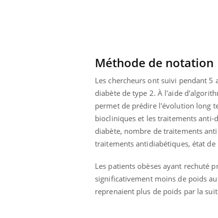
 infantile : un
Toujours connectés :
s’interroge sur
comment le travail
 élevé en France
empiète de plus en plus
sur nos soirées
Méthode de notation
Les chercheurs ont suivi pendant 5 
diabète de type 2. À l'aide d'algori
permet de prédire l'évolution long 
biocliniques et les traitements ant
diabète, nombre de traitements anti
traitements antidiabétiques, état de
Les patients obèses ayant rechuté p
significativement moins de poids au
reprenaient plus de poids par la sui