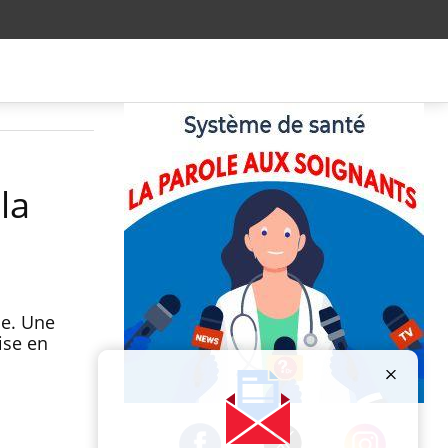
la
me. Une
ise en
Publicité