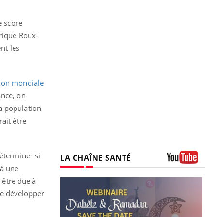
e score
trique Roux-
nt les
tion mondiale
ance, on
a population
ait être
éterminer si
LA CHAÎNE SANTÉ
 à une
Youtube
i être due à
de développer