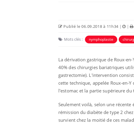
Publié le 06.09.2018 à 11h34
|
|
Mots clés :
nymphoplastie
chirur
La dérivation gastrique de Roux-en-Y 
40% des chirurgies bariatriques util
gastrectomie). L'intervention consist
cette technique, appelée Roux-en-Y 
éviter une otite
Grossesse à risque : ce jus
les vacances ?
naturel attire l'attention
l'estomac et la partie supérieure du 
des chercheurs
Seulement voilà, selon une récente
rémission du diabète de type 2 chez
us : un cas
Comment oublier les
chez un touriste
écrans en vacances ?
survient chez la moitié de ces mala
e