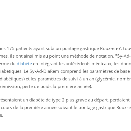
Les médicaments GLP-1
VIH : la
protègent-ils aussi les os
tous les
?
elle enfi
ans 175 patients ayant subi un pontage gastrique Roux-en-Y, tous
thmes, ils ont ainsi mis au point une méthode de notation, "5y-A
terme du
diabète
en intégrant les antécédents médicaux, les don
i-diabétiques. Le 5y-Ad-DiaRem comprend les paramètres de base
diabétiques) et les paramètres de suivi à un an (glycémie, nomb
 rémission, perte de poids la première année).
résentaient un diabète de type 2 plus grave au départ, perdaient
 cours de la première année suivant le pontage gastrique Roux-e
te.