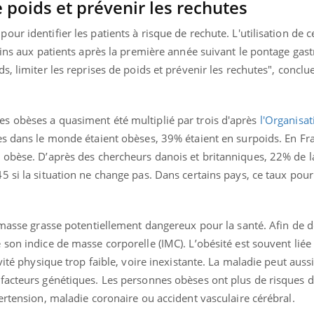
e poids et prévenir les rechutes
ur identifier les patients à risque de rechute. L'utilisation de c
oins aux patients après la première année suivant le pontage gas
, limiter les reprises de poids et prévenir les rechutes", conclue
s obèses a quasiment été multiplié par trois d'après
l'Organisa
es dans le monde étaient obèses, 39% étaient en surpoids. En Fr
 obèse. D’après des chercheurs danois et britanniques, 22% de l
 si la situation ne change pas. Dans certains pays, ce taux pourr
 masse grasse potentiellement dangereux pour la santé. Afin de d
son indice de masse corporelle (IMC). L’obésité est souvent liée
vité physique trop faible, voire inexistante. La maladie peut auss
facteurs génétiques. Les personnes obèses ont plus de risques 
ertension, maladie coronaire ou accident vasculaire cérébral.