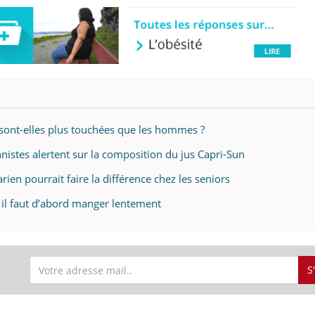
uline & Charge mentale : et si on
Eczéma Chronique des
tube
Youtube
Youtube
Y
it en parler??
préparer pour l’été !
026, l'insuline dans le diabète de type 2
L'été arrive… et avec lui,
e entourée d'idées reçues chez les
rythme de vie ! Vacances, 
sont-elles plus touchées que les hommes ?
ients comme parfois chez les soignants.
soleil, activités en plein
sont ...
onnistes alertent sur la composition du jus Capri-Sun
ien pourrait faire la différence chez les seniors
 il faut d’abord manger lentement
S