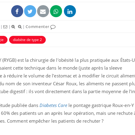
|
|
|
Commenter
gie
diabète de type 2
(RYGB) est la chirurgie de l'obésité la plus pratiquée aux États-
isaient cette technique dans le monde (juste après la sleeve
e à réduire le volume de l'estomac et à modifier le circuit alimen
du nom de son inventeur César Roux, les aliments ne passent pl
Cancer colorectal : une
Cytomég
stratégie simple aurait
change d
tube digestif : ils vont directement dans la partie moyenne de l'in
changé la donne au Pays
charge 
basque
enceint
 étude publiée dans
Diabetes Care
le pontage gastrique Roux-en-Y 
 60% des patients un an après leur opération, mais une rechute 
Chikungunya, dengue,
La siest
West Nile : que se passe-
de dormi
des. Comment empêcher les patients de rechuter ?
t-il dans le sud de la
France ?