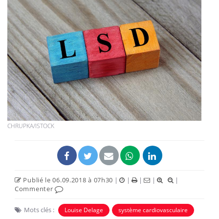
CHRUPKA/ISTOCK
Publié le 06.09.2018 à 07h30
|
|
|
|
|
Commenter
Mots clés :
Louise Delage
système cardiovasculaire