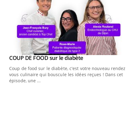
Youtube
cès
COUP DE FOOD sur le diabète
Youtube
Coup de food sur le diabète, c'est votre nouveau rendez-
 en
vous culinaire qui bouscule les idées reçues ! Dans cet
u
épisode, une ...
Qua
You
"Les
trav
DRH 