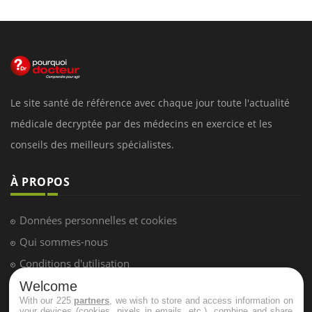
Le site santé de référence avec chaque jour toute l'actualité
médicale decryptée par des médecins en exercice et les
conseils des meilleurs spécialistes.
À PROPOS
Données personnelles et cookies
Qui sommes-nous
Conditions d'utilisation
Plan du site
Welcome
With our 225
partners
, we wish to store and access information on
Mentions Légales
your devices (cookies, pixels in emails, etc.), combine and share