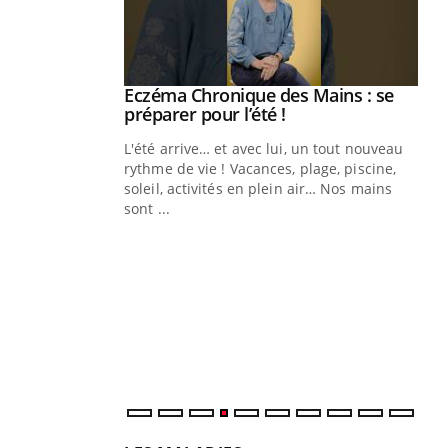
ale : et si on
Eczéma Chronique des Mains : se
Youtube
ube
Youtube
préparer pour l’été !
e diabète de type 2
L'été arrive… et avec lui, un tout nouveau
çues chez les
rythme de vie ! Vacances, plage, piscine,
ez les soignants.
soleil, activités en plein air… Nos mains
sont ...
Di
You
Le 
nom
dia
défi