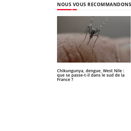
NOUS VOUS RECOMMANDON
Cytomégalovirus : ce qui
change dans la prise en
charge des femmes
enceintes
Chikungunya, dengue, West Nile :
que se passe-t-il dans le sud de la
France ?