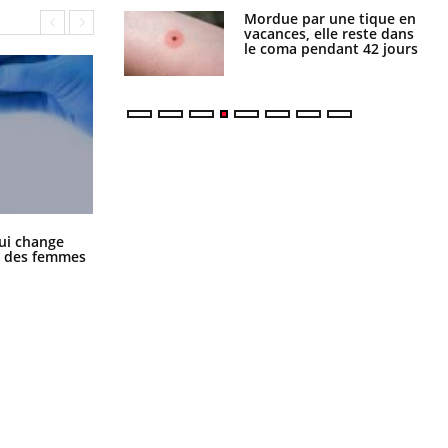
i manger moins
Mordue par une tique en
éines pourrait
vacances, elle reste dans
ent être bénéfique
le coma pendant 42 jours
La sieste empêche-t-elle de dormir
ui change
la nuit ?
ge des femmes