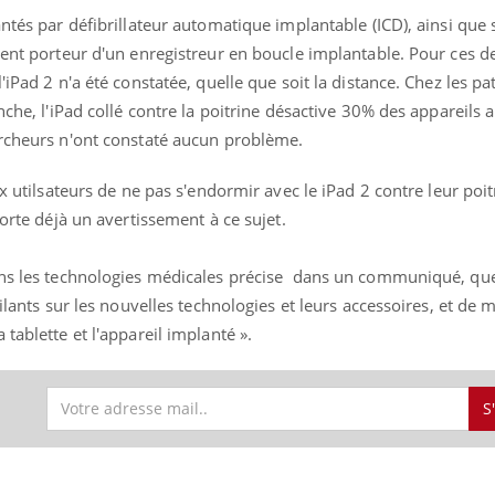
ntés par défibrillateur automatique implantable (ICD), ainsi que 
ient porteur d'un enregistreur en boucle implantable. Pour ces d
'iPad 2 n'a été constatée, quelle que soit la distance. Chez les pa
nche, l'iPad collé contre la poitrine désactive 30% des appareils a
ercheurs n'ont constaté aucun problème.
ux utilsateurs de ne pas s'endormir avec le iPad 2 contre leur poit
porte déjà un avertissement à ce sujet.
ans les technologies médicales précise dans un communiqué, que
ilants sur les nouvelles technologies et leurs accessoires, et de 
La sieste empêche-t-elle
Fortes c
de dormir la nuit ?
pourquo
tablette et l'appareil implanté ».
noyade g
S
VIH : la fin du comprimé
Le Viagr
tous les jours se profile-t-
freiner 
elle enfin ?
cancer ?