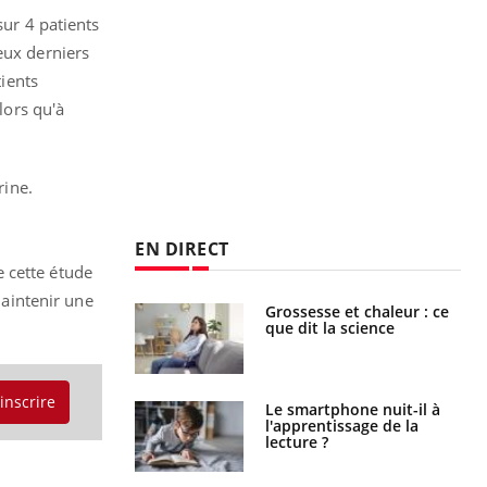
sur 4 patients
eux derniers
tients
lors qu'à
rine.
EN DIRECT
 cette étude
maintenir une
haleurs :
Grossesse et chaleur : ce
i le risque de
que dit la science
rimpe-t-il ?
'inscrire
a pourrait-il
Le smartphone nuit-il à
la propagation du
l'apprentissage de la
lecture ?