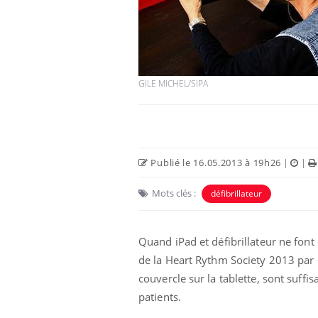
GILE MICHEL/SIPA
Publié le 16.05.2013 à 19h26
|
|
Mots clés :
défibrillateur
Quand iPad et défibrillateur ne fon
de la Heart Rythm Society 2013 par G
couvercle sur la tablette, sont suff
patients.