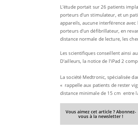
L'étude portait sur 26 patients impla
porteurs d'un stimulateur, et un pat
appareils, aucune interférence avec l
porteurs d'un défibrillateur, en reva
distance normale de lecture, les ch
Les scientifiques conseillent ainsi a
D'ailleurs, la notice de l'iPad 2 com
La société Medtronic, spécialisée d
« rappelle aux patients de rester vig
Chikungunya, dengue,
West Nile : que se passe-
distance minimale de 15 cm entre la 
t-il dans le sud de la
France ?
Vous aimez cet article ? Abonnez-
Les médicaments GLP-1
vous à la newsletter !
protègent-ils aussi les os
?