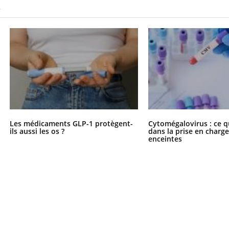
S
Pourquoi votre ventre
Pourquo
gâche-t-il les premiers
de prot
jours de vos vacances ?
finalem
Les médicaments GLP-1 protègent-
Cytomégalovirus : ce q
ils aussi les os ?
dans la prise en char
enceintes