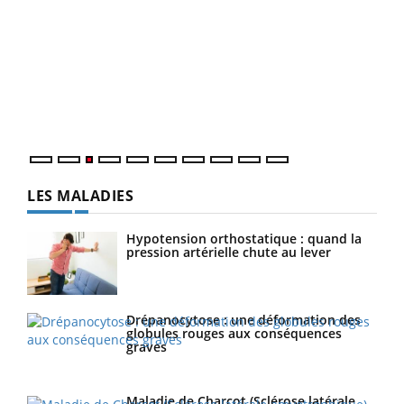
Ecz
You
pour
L'ét
Vaca
Nos 
LES MALADIES
Hypotension orthostatique : quand la
pression artérielle chute au lever
Drépanocytose : une déformation des
globules rouges aux conséquences
graves
Maladie de Charcot (Sclérose latérale