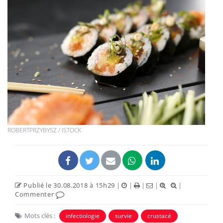
ROBERTPRZYBYSZ / ISTOCK
Publié le 30.08.2018 à 15h29
|
|
|
|
|
Commenter
Mots clés :
infectiologie
survie
crustacé