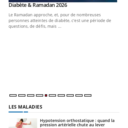
Youtube
Diabète & Ramadan 2026
Un « jumeau numérique » pour faciliter l’accès
Youtube
Youtube
Youtube
à la médecine préventive
Le Ramadan approche, et, pour de nombreuses
Un établissement lié à un groupe mutualiste innove en
personnes atteintes de diabète, c'est une période de
matière de bilan de santé : l'utilisation d'un « jumeau
questions, de défis, mais ...
numérique » permet ...
COU
You
Coup
vous
épis
LES MALADIES
Hypotension orthostatique : quand la
pression artérielle chute au lever