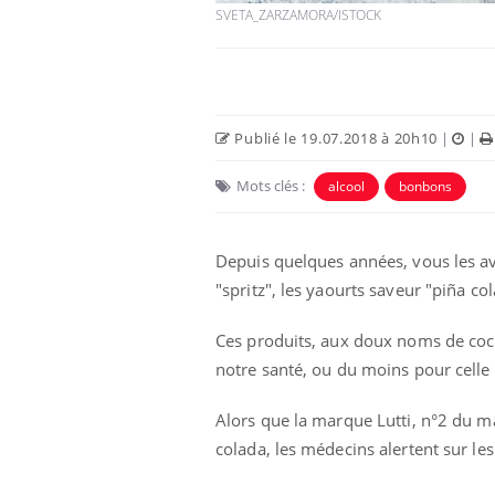
SVETA_ZARZAMORA/ISTOCK
Publié le 19.07.2018 à 20h10
|
|
Mots clés :
alcool
bonbons
Depuis quelques années, vous les av
"spritz", les yaourts saveur "piña c
par un
Comment gérer le
, une petite fille
sommeil des enfants en
Ces produits, aux doux noms de cock
 grâce à un
vacances ?
ssentiel
notre santé, ou du moins pour cell
lose en Suisse :
Bilan prévention : ce que
Alors que la marque Lutti, n°2 du m
t l’origine de la
les kinés pourront
colada, les médecins alertent sur le
ation ?
bientôt faire