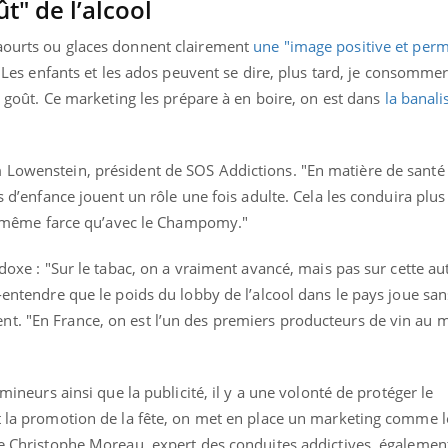
t" de l’alcool
yaourts ou glaces donnent clairement
une "image positive et perm
"
Les enfants et les ados peuvent se dire, plus tard, je consommer
au goût. Ce marketing les prépare à en boire, on est dans
la banali
 Lowenstein, président de SOS Addictions. "En matière de santé
rs d’enfance jouent un rôle une fois adulte. Cela les conduira plus
 la même farce qu’avec le Champomy."
adoxe : "Sur le tabac, on a vraiment avancé, mais pas sur cette au
s-entendre que le poids du lobby de l’alcool dans le pays joue sa
t. "En France, on est l’un des premiers producteurs de vin au 
 mineurs ainsi que la publicité, il y a une volonté de protéger le
it la promotion de la fête, on met en place un marketing comme 
gue Christophe Moreau, expert des conduites addictives, égalemen