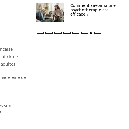
 : pourquoi le
Comment savoir si une
reconnaît-il les
psychothérapie est
 autrement ?
efficace ?
ançaise
offrir de
 adultes.
a madeleine de
s
es sont
"