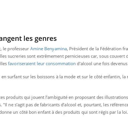
Insuffisance cardiaque :
Autisme
comment mieux la
cerveau 
prévenir
visages
angent les genres
t, le professeur
Amine Benyamina
, Président de la Fédération fr
les sucreries sont extrêmement pernicieuses car, sous couvert d’
lles
favoriseraient leur consommation
d’alcool une fois devenus
 en surfant sur les boissons à la mode et sur le côté enfantin, l
ces produits qui jouent l’ambiguïté en proposant des illustration
. "Il ne s’agit pas de fabricants d’alcool et, pourtant, les référenc
donne un côté bon enfant à des produits qui sont régis par la loi.