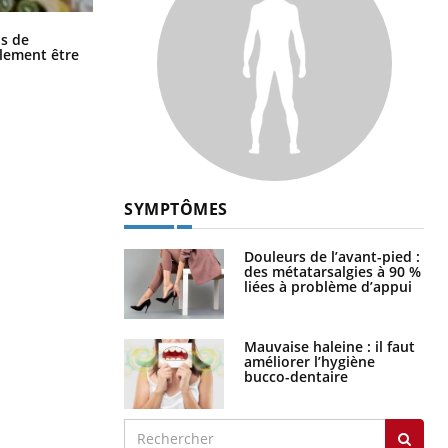
Grossesse et chaleur : ce que dit la
s de
science
alement être
SYMPTÔMES
Douleurs de l’avant-pied :
des métatarsalgies à 90 %
liées à problème d’appui
Mauvaise haleine : il faut
améliorer l’hygiène
bucco-dentaire