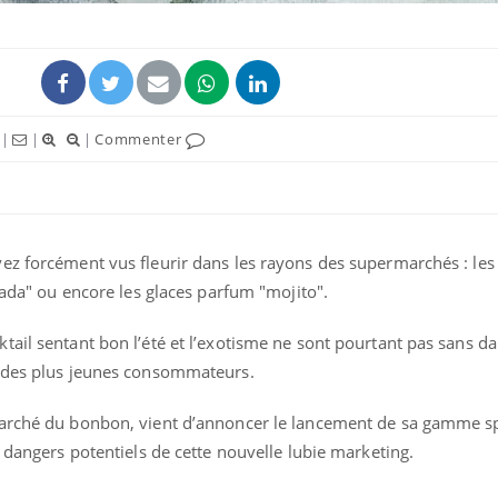
|
|
|
Commenter
ez forcément vus fleurir dans les rayons des supermarchés : les
olada" ou encore les glaces parfum "mojito".
Cerveau : le mystère de la
Le déca
"madeleine de Proust"
d'été : 
tail sentant bon l’été et l’exotisme ne sont pourtant pas sans d
enfin expliqué
sommeil
e des plus jeunes consommateurs.
Intolérance au gluten : les
Grossess
arché du bonbon, vient d’annoncer le lancement de sa gamme spr
nouvelles
pourraie
s dangers potentiels de cette nouvelle lubie marketing.
recommandations de la
poids d
HAS