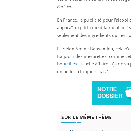
Parisien
.
En France, la publicité pour l’alcool
ale : et si on
Eczéma Chronique des Mains : se
Dia
apparaît explicitement la mention "sa
Youtube
You
ube
Youtube
préparer pour l’été !
seulement des ingrédients qui les 
Le 
 diabète de type 2
L'été arrive… et avec lui, un tout nouveau
nom
Et, selon Amine Benyamina, cela n’es
ues chez les
rythme de vie ! Vacances, plage, piscine,
diab
ez les soignants.
soleil, activités en plein air… Nos mains
défi
toujours des mesurettes, comme cett
sont ...
bouteilles
, la belle affaire ! Ça ne v
on ne les a toujours pas."
SUR LE MÊME THÈME