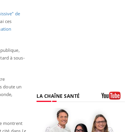
issive" de
ai ces
sation
 publique,
 tard à sous-
tre
ns doute un
monde,
LA CHAÎNE SANTÉ
Youtube
le montrent
t cité dans
Le