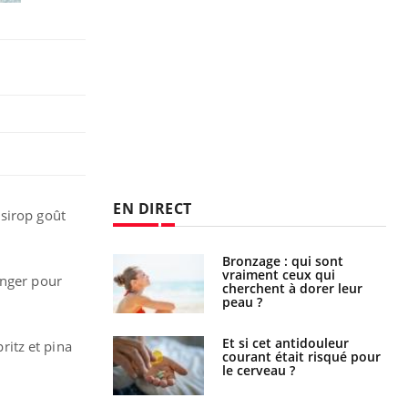
EN DIRECT
 sirop goût
lage des horaires
Bronzage : qui sont
quel impact sur le
vraiment ceux qui
anger pour
 ?
cherchent à dorer leur
peau ?
e : ces polluants
Et si cet antidouleur
itz et pina
nt influencer le
courant était risqué pour
es enfants
le cerveau ?