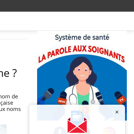
me ?
e nom de
nçaise
 aux noms
Publicité