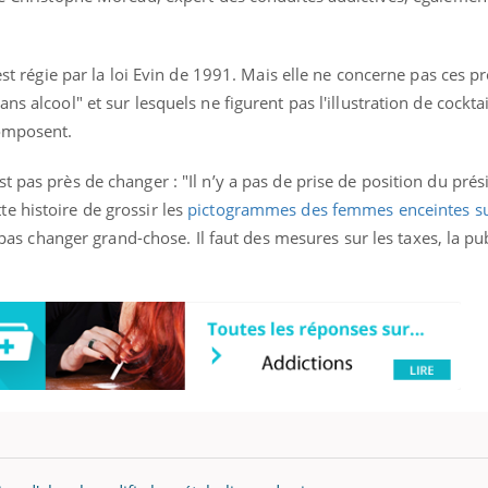
 est régie par la loi Evin de 1991. Mais elle ne concerne pas ces p
Youtube
bète & Ramadan 2026
Un « jumeau numériq
ns alcool" et sur lesquels ne figurent pas l'illustration de cockta
tube
Youtube
faciliter l’accès à la 
composent.
Ramadan approche, et, pour de
Youtube
préventive
breuses personnes atteintes de
t pas près de changer : "Il n’y a pas de prise de position du prés
Un établissement lié à u
ète, c'est une période de questions, de
mutualiste innove en mat
s, mais ...
e histoire de grossir les
pictogrammes des femmes enceintes su
santé : l'utilisation d'un 
a pas changer grand-chose. Il faut des mesures sur les taxes, la pu
numérique » permet ...