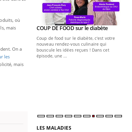
roduits, où
Youtube
ue » pour
COUP DE FOOD sur le diabète
ils, mais
Youtube
médecine
Coup de food sur le diabète, c'est votre
nouveau rendez-vous culinaire qui
ident. On a
n groupe
bouscule les idées reçues ! Dans cet
ière de bilan de
épisode, une ...
r les
« jumeau
blicité, mais
Qu
You
êtr
"Le
qua
Doc
dir
LES MALADIES