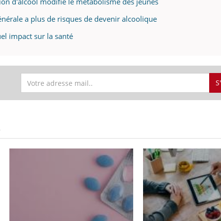
 d'alcool modifie le métabolisme des jeunes
énérale a plus de risques de devenir alcoolique
uel impact sur la santé
S
S