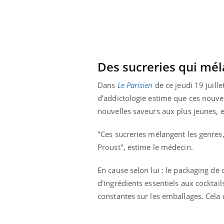
 alimentaires :
TDAH : quel est ce
elle arme contre
traitement autorisé aux
tions sévères
États-Unis ?
Des sucreries qui mél
Dans
Le Parisien
de ce jeudi 19 juille
d’addictologie estime que ces nouvel
nouvelles saveurs aux plus jeunes, e
"Ces sucreries mélangent les genres,
Proust", estime le médecin.
En cause selon lui : le packaging de 
d'ingrédients essentiels aux cocktails
constantes sur les emballages. Cela 