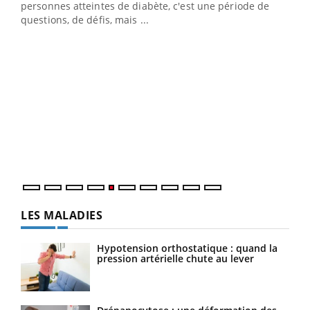
vie !
personnes atteintes de diabète, c'est une période de
…
questions, de défis, mais ...
Un 
You
à l
Un é
mati
numé
LES MALADIES
Hypotension orthostatique : quand la
pression artérielle chute au lever