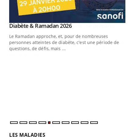
Youtube
Diabète & Ramadan 2026
Youtube
Le Ramadan approche, et, pour de nombreuses
vie !
personnes atteintes de diabète, c'est une période de
…
questions, de défis, mais ...
Un 
You
à l
Un é
mati
numé
LES MALADIES