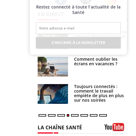
Restez connecté à toute l’actualité de la
Twitter
Facebook
Instagram
Santé
EN DIRECT
 éviter une otite
Grossesse à risque : ce jus
 les vacances ?
naturel attire l'attention
des chercheurs
S'INSCRIRE À LA NEWSLETTER
us : un cas
Comment oublier les
chez un touriste
écrans en vacances ?
ce
é infantile : un
Toujours connectés :
s’interroge sur
comment le travail
x élevé en France
empiète de plus en plus
sur nos soirées
LA CHAÎNE SANTÉ
Youtube