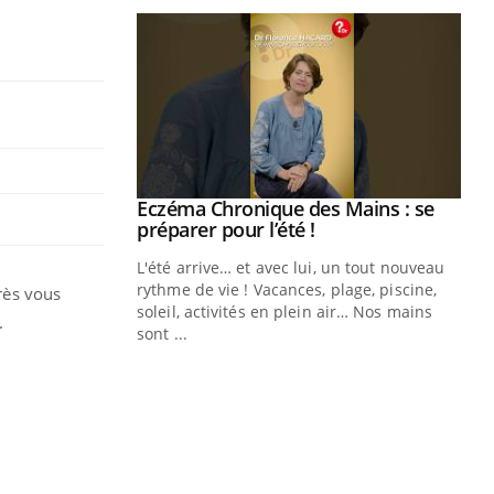
ale : et si on
Eczéma Chronique des Mains : se
Youtube
ube
Youtube
préparer pour l’été !
e diabète de type 2
L'été arrive… et avec lui, un tout nouveau
çues chez les
rythme de vie ! Vacances, plage, piscine,
près vous
ez les soignants.
soleil, activités en plein air… Nos mains
l.
sont ...
Di
You
Le 
nom
dia
défi