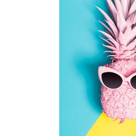
Et si les caries pouvaient
bientôt disparaître sans
plombage ?
Éclipse solaire du 12 août
: “Des verres adaptés,
c'est indispensable pour
la santé des yeux”
Les troubles du sommeil
modifient votre cerveau !