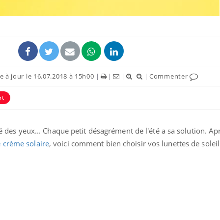
 à jour le 16.07.2018 à 15h00
|
|
|
|
Commenter
ence en fer : comprendre pour
Insuline & Charge ment
tube
Youtube
rt
Youtube
Yout
venir
osait en parler??
gue, irritabilité, brouillard mental ou
En 2026, l'insuline dans l
e alopécie… Les symptômes de la
reste entourée d'idées re
ité des yeux... Chaque petit désagrément de l'été a sa solution. A
nce en fer sont multiples ce qui la rend
patients comme parfois ch
e crème solaire
, voici comment bien choisir vos lunettes de solei