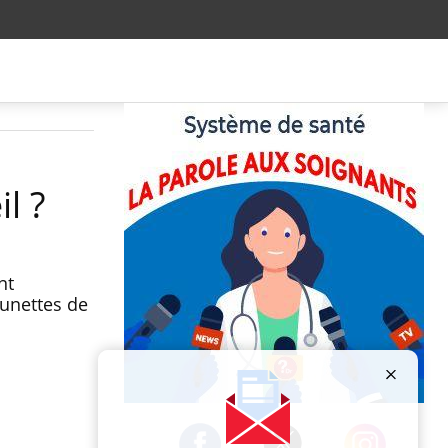
l ?
nt
lunettes de
Publicité