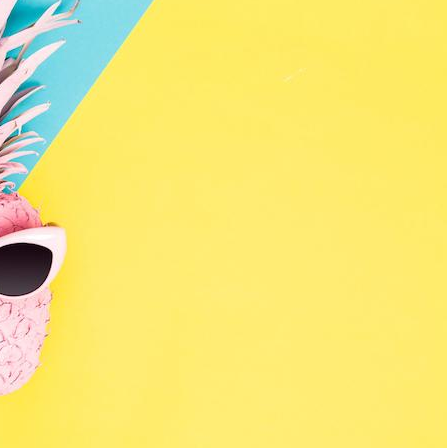
Mon enfant est-il trop
Comment
sensible ou simplement
pendant
très empathique ?
Bébés, jeunes enfants :
Hantavir
quelle trousse à
détecté 
pharmacie pour les
en Fran
vacances ?
Syndrome métabolique :
Mortalit
quels sont les meilleurs
rapport 
exercices physiques ?
son tau