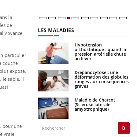
ans la
les de
LES MALADIES
mal voyance
Hypotension
orthostatique : quand la
pression artérielle chute
n particulier
au lever
la couche
 plus exposé,
Drépanocytose : une
déformation des globules
le sable. Il
rouges aux conséquences
graves
uasi
Maladie de Charcot
(Sclérose latérale
amyotrophique)
t, pour une
e vraie