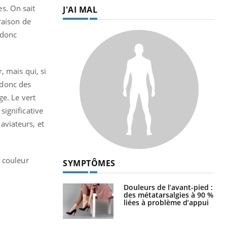
es. On sait
J'AI MAL
raison de
 donc
, mais qui, si
z donc des
ge. Le vert
significative
aviateurs, et
e couleur
SYMPTÔMES
Douleurs de l’avant-pied :
des métatarsalgies à 90 %
liées à problème d’appui