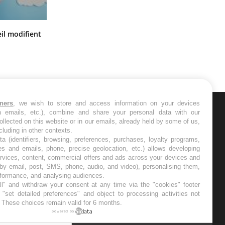
Mon enfant est-il trop sensible ou
il modifient
simplement très empathique ?
tners
, we wish to store and access information on your devices
in emails, etc.), combine and share your personal data with our
ER
ollected on this website or in our emails, already held by some of us,
ncluding in other contexts.
ta (identifiers, browsing, preferences, purchases, loyalty programs,
s les semaines les meilleures
es and emails, phone, precise geolocation, etc.) allows developing
ervices, content, commercial offers and ads across your devices and
 by email, post, SMS, phone, audio, and video), personalising them,
rformance, and analysing audiences.
l" and withdraw your consent at any time via the "cookies" footer
"set detailed preferences" and object to processing activities not
. These choices remain valid for 6 months.
RE
powered by