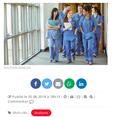
WAVEBREAKMEDIA
Publié le 30.06.2018 à 18h13
|
|
|
|
|
Commenter
Mots clés :
étudiants