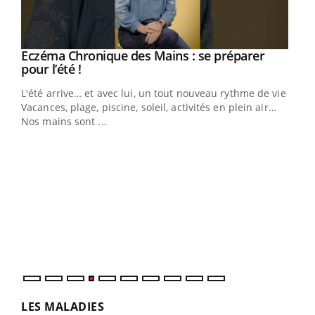
Eczéma Chronique des Mains : se préparer
Youtube
Youtube
pour l’été !
L'été arrive… et avec lui, un tout nouveau rythme de vie !
Vacances, plage, piscine, soleil, activités en plein air…
Nos mains sont ...
Dia
You
Le 
pers
ques
LES MALADIES