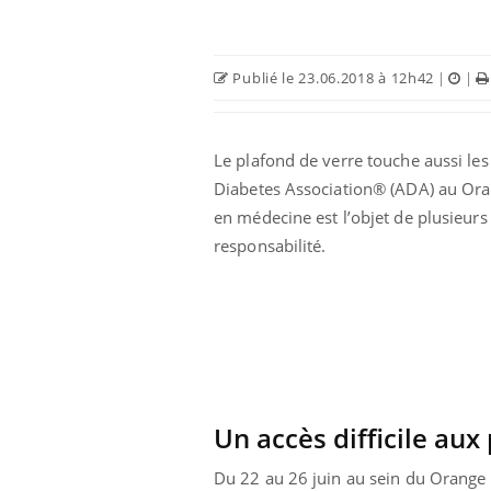
Publié le 23.06.2018 à 12h42
|
|
Le plafond de verre touche aussi le
Diabetes Association® (ADA) au Oran
 Mains :
Carence en fer : comprendre pour
Ins
Youtube
You
en médecine est l’objet de plusieur
Youtube
Youtube
prévenir
osa
responsabilité.
aciles à aborder...
Fatigue, irritabilité, brouillard mental ou
En 2
poser des
même alopécie… Les symptômes de la
rest
'un proche c'est
carence en fer sont multiples ce qui la rend
pat
...
Un accès difficile au
Du 22 au 26 juin au sein du Orange