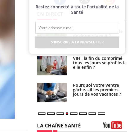
Restez connecté à toute l’actualité de la
Twitter
Facebook
Instagram
Santé
EN DIRECT
La sieste empêche-t-elle
Fortes chaleurs :
de dormir la nuit ?
pourquoi le risque de
noyade grimpe-t-il ?
S'INSCRIRE À LA NEWSLETTER
VIH : la fin du comprimé
Le Viagra pourrait-il
tous les jours se profile-t-
freiner la propagation du
elle enfin ?
cancer ?
Pourquoi votre ventre
Pourquoi manger moins
gâche-t-il les premiers
de protéines pourrait
jours de vos vacances ?
finalement être bénéfique
LA CHAÎNE SANTÉ
Youtube