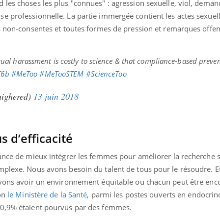
 les choses les plus "connues" : agression sexuelle, viol, deman
e professionnelle. La partie immergée contient les actes sexue
es non-consentes et toutes formes de pression et remarques offen
xual harassment is costly to science & that compliance-based preve
T6b
#MeToo
#MeTooSTEM
#ScienceToo
highered)
13 juin 2018
s d’efficacité
ance de mieux intégrer les femmes pour améliorer la recherche sc
mplexe. Nous avons besoin du talent de tous pour le résoudre. E
evons avoir un environnement équitable ou chacun peut être enco
on
le Ministère de la Santé
, parmi les postes ouverts en e
ndocrino
70,9% étaient pourvus par des femmes.