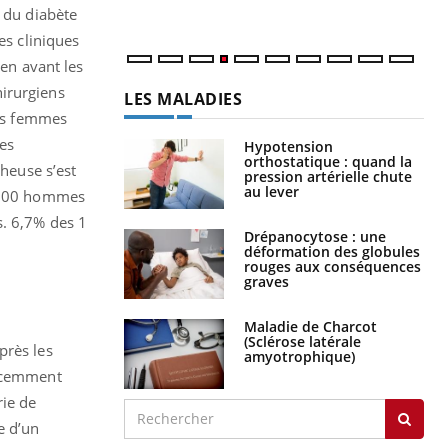
num
s du diabète
es cliniques
 en avant les
hirurgiens
LES MALADIES
les femmes
des
Hypotension
orthostatique : quand la
cheuse s’est
pression artérielle chute
au lever
2 500 hommes
s. 6,7% des 1
Drépanocytose : une
déformation des globules
rouges aux conséquences
graves
Maladie de Charcot
(Sclérose latérale
près les
amyotrophique)
récemment
rie de
e d’un