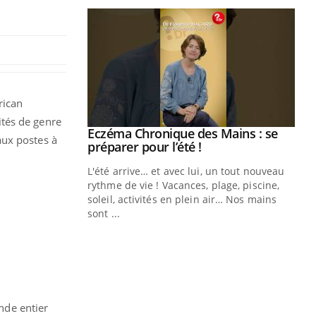
rican
ités de genre
Eczéma Chronique des Mains : se
Youtube
aux postes à
Youtube
préparer pour l’été !
L'été arrive… et avec lui, un tout nouveau
rythme de vie ! Vacances, plage, piscine,
soleil, activités en plein air… Nos mains
sont ...
Youtube
Diabète & Ramadan 2026
Un
Youtube
You
fac
Le Ramadan approche, et, pour de
pr
nombreuses personnes atteintes de
Un 
diabète, c'est une période de questions, de
mut
défis, mais ...
san
nde entier