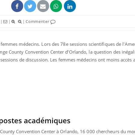
|
|
|
Commenter
s femmes médecins. Lors des 7
8e sessions scientifiques de l'Ame
ge County Convention Center d’Orlando, la question des inégal
uline & Charge mentale : et si on
tube
s sessions de discussion. Les femmes médecins ont moins accès 
Youtube
it en parler??
026, l'insuline dans le diabète de type 2
e entourée d'idées reçues chez les
ients comme parfois chez les soignants.
x postes académiques
 County Convention Center à Orlando, 16 000 chercheurs du mo