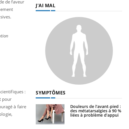
de de faveur
J'AI MAL
llement
sives.
ntion
ientifiques :
SYMPTÔMES
t pour
Douleurs de l’avant-pied :
uragé à faire
des métatarsalgies à 90 %
logie,
liées à problème d’appui