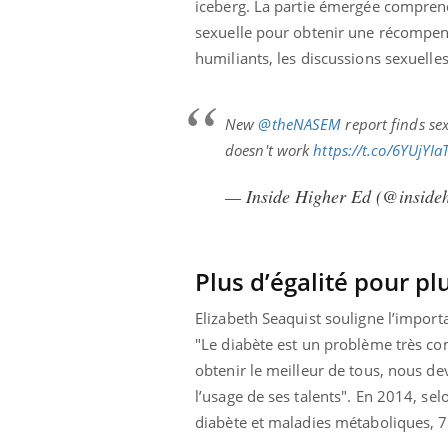
iceberg. La partie émergée comprend
sexuelle pour obtenir une récompens
humiliants, les discussions sexuell
New
@theNASEM
report finds se
doesn't work
https://t.co/6YUjYIa
— Inside Higher Ed (@inside
Plus d’égalité pour plu
Elizabeth Seaquist souligne l’import
"Le diabète est un problème très co
obtenir le meilleur de tous, nous d
l’usage de ses talents".
En 2014, sel
diabète et maladies métaboliques, 