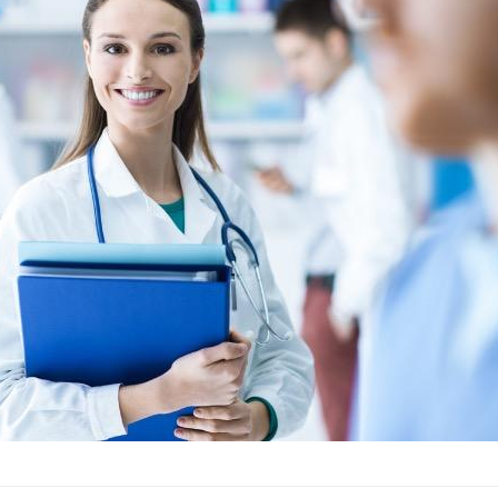
Chikungunya, dengue,
West Nile : que se passe-
t-il dans le sud de la
France ?
Les médicaments GLP-1
protègent-ils aussi les os
?
Cytomégalovirus : ce qui
change dans la prise en
charge des femmes
enceintes