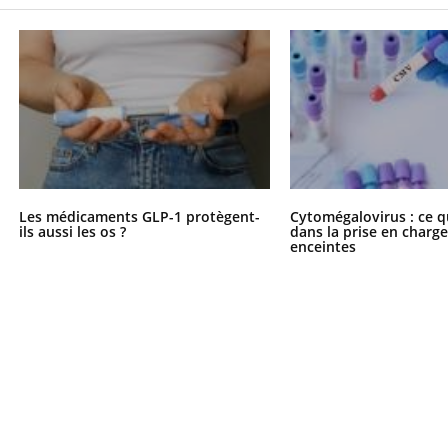
uline & Charge mentale : et si on
tube
Youtube
it en parler??
026, l'insuline dans le diabète de type 2
e entourée d'idées reçues chez les
ients comme parfois chez les soignants.
Les médicaments GLP-1 protègent-
Cytomégalovirus : ce q
ils aussi les os ?
dans la prise en char
enceintes