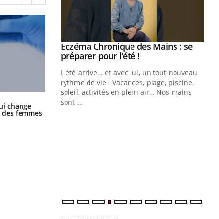
Eczéma Chronique des Mains : se
Youtube
Youtube
préparer pour l’été !
L'été arrive… et avec lui, un tout nouveau
rythme de vie ! Vacances, plage, piscine,
soleil, activités en plein air… Nos mains
sont ...
La sieste empêche-t-elle de dormir
ui change
Youtube
Diabète & Ramadan 2026
Un
Youtube
You
la nuit ?
ge des femmes
fac
Le Ramadan approche, et, pour de
pr
nombreuses personnes atteintes de
Un 
diabète, c'est une période de questions, de
mut
défis, mais ...
san
num