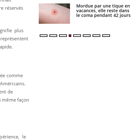
Mordue par une tique en
Allergies alimentaires :
re réservés
vacances, elle reste dans
une nouvelle arme contre
le coma pendant 42 jours
les réactions sévères
ignifie plus
 représentent
apide.
pérée comme
 Américains.
ment de
 la même façon
xpérience, le