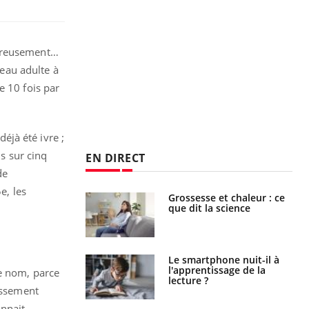
eureusement…
eau adulte à
e 10 fois par
e.
déjà été ivre ;
ns sur cinq
EN DIRECT
de
e, les
Grossesse et chaleur : ce
Mordue par un
que dit la science
barracuda, une petite fille
secourue grâce à un
réflexe essentiel
Le smartphone nuit-il à
Légionellose en Suisse :
l'apprentissage de la
quelle est l’origine de la
e nom, parce
lecture ?
contamination ?
assement
onnait