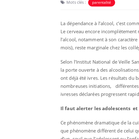
Mots clés :
parentalité
La dépendance à l’alcool, c’est co
Le cerveau encore incomplètement m
l’alcool, notamment à son caractère 
mois), reste marginale chez les coll
Selon l’Institut National de Veille Sa
la porte ouverte à des alcoolisations
ont déjà été ivres. Les résultats du 
nombreuses initiations, différentes 
unya, dengue,
La sieste empêche-t-elle
e : que se passe-
de dormir la nuit ?
ivresses déclarées progressent rap
 le sud de la
Il faut alerter les adolescents et
icaments GLP-1
VIH : la fin du comprimé
-ils aussi les os
tous les jours se profile-t-
Ce phénomène dramatique de la cuite
elle enfin ?
que phénomène différent de celui qu
d’un seuil que l’adolescent ou l’enfa