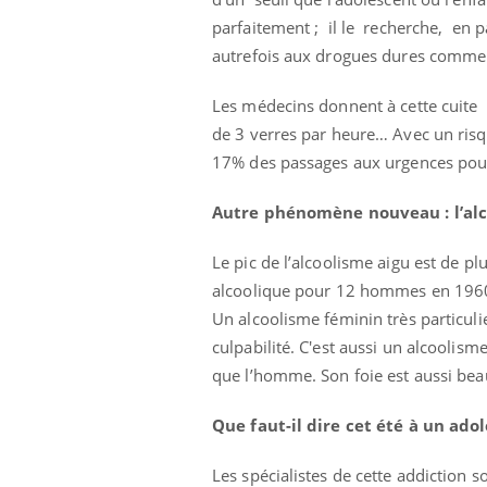
lovirus : ce qui
Pourquoi votre ventre
parfaitement ; il le recherche, en p
ans la prise en
gâche-t-il les premiers
des femmes
jours de vos vacances ?
autrefois aux drogues dures comme 
s
Les médecins donnent à cette cuite 
de 3 verres par heure… Avec un ris
17% des passages aux urgences pour 
Autre phénomène nouveau : l’alco
Le pic de l’alcoolisme aigu est de p
alcoolique pour 12 hommes en 1960, o
Un alcoolisme féminin très particulie
culpabilité. C'est aussi un alcoolis
que l’homme. Son foie est aussi beau
Que faut-il dire cet été à un ado
Les spécialistes de cette addiction s