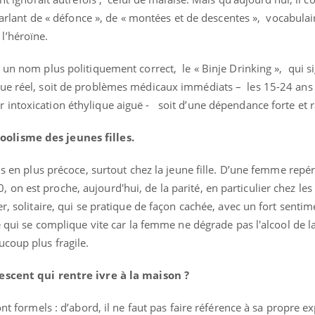
Pourquoi manger moins
arlant de « défonce », de « montées et de descentes », vocabulai
de protéines pourrait
finalement être bénéfique
l’héroïne.
un nom plus politiquement correct, le « Binje Drinking », qui s
que réel, soit de problèmes médicaux immédiats – les 15-24 ans
intoxication éthylique aiguë - soit d’une dépendance forte et r
olisme des jeunes filles.
lus en plus précoce, surtout chez la jeune fille. D’une femme re
n est proche, aujourd'hui, de la parité, en particulier chez les
r, solitaire, qui se pratique de façon cachée, avec un fort senti
me qui se complique vite car la femme ne dégrade pas l'alcool de
coup plus fragile.
lescent qui rentre ivre à la maison ?
ont formels : d’abord, il ne faut pas faire référence à sa propre e