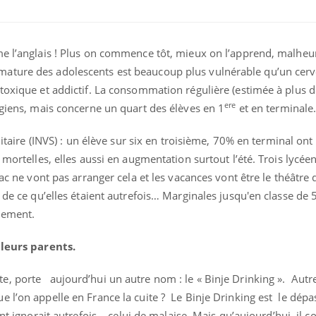
mme l’anglais ! Plus on commence tôt, mieux on l’apprend, malh
ature des adolescents est beaucoup plus vulnérable qu’un cerv
toxique et addictif. La consommation régulière (estimée à plus d
ere
égiens, mais concerne un quart des élèves en 1
et en terminal
nitaire (INVS) : un élève sur six en troisième, 70% en terminal ont 
 mortelles, elles aussi en augmentation surtout l’été. Trois lycée
bac ne vont pas arranger cela et les vacances vont être le théâtre 
de ce qu’elles étaient autrefois… Marginales jusqu'en classe de 5
Fortes chaleurs :
pourquoi le risque de
idement.
noyade grimpe-t-il ?
 leurs parents.
Le Viagra pourrait-il
freiner la propagation du
, porte aujourd’hui un autre nom : le « Binje Drinking ». Autr
cancer ?
e l’on appelle en France la cuite ? Le Binje Drinking est le dép
nt ignorait autrefois , celui de malaise. Mais qu’aujourd’hui, il c