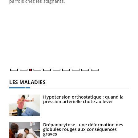
parfois chez les soignants.
Ecz
You
pour
L'ét
Vaca
Nos 
LES MALADIES
Hypotension orthostatique : quand la
pression artérielle chute au lever
Drépanocytose : une déformation des
globules rouges aux conséquences
graves