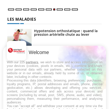
LES MALADIES
Hypotension orthostatique : quand la
pression artérielle chute au lever
Welcome
Drépanocytose : une déformation des
globules rouges aux conséquences
graves
With our 225
partners
, we wish to store and access information on
your devices (cookies, pixels in emails, etc.), combine and share
your personal data with our partners, whether collected on this
website or in our emails, already held by some of us, or obtained
Maladie de Charcot (Sclérose latérale
later, including in other contexts.
amyotrophique)
Processing this data (identifiers, browsing, preferences, purchases,
loyalty programs, IP, postal addresses and emails, phone, precise
geolocation, etc.) allows developing and offering you services,
content, commercial offers and ads across your devices and
screens (including by email, post, SMS, phone, audio, and video),
personalising them, measuring their performance, and analysing
audiences.
You can "accept all" and withdraw your consent at any time via the