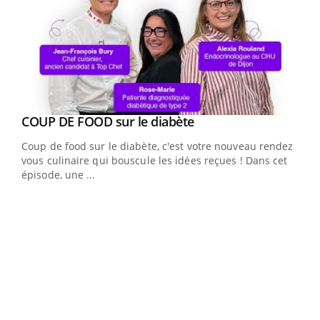
Youtube
cès
COUP DE FOOD sur le diabète
Youtube
Coup de food sur le diabète, c'est votre nouveau rendez-
 en
vous culinaire qui bouscule les idées reçues ! Dans cet
u
épisode, une ...
Qua
You
"Les
trav
DRH 