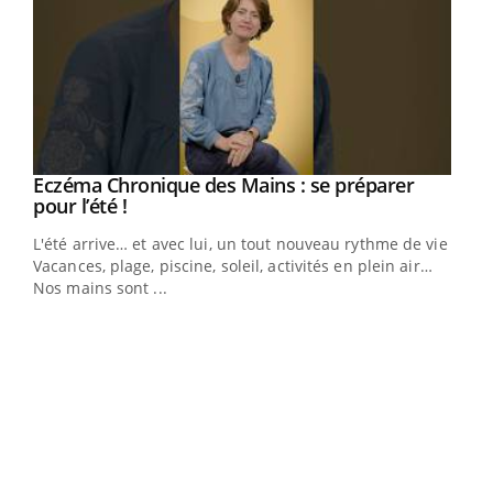
Eczéma Chronique des Mains : se préparer
Youtube
Youtube
pour l’été !
L'été arrive… et avec lui, un tout nouveau rythme de vie !
Vacances, plage, piscine, soleil, activités en plein air…
Nos mains sont ...
Dia
You
Le 
pers
ques