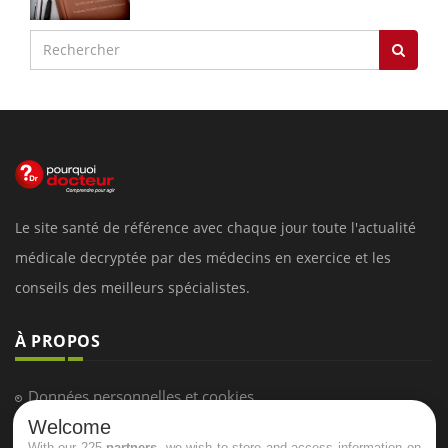
Le site santé de référence avec chaque jour toute l'actualité
médicale decryptée par des médecins en exercice et les
conseils des meilleurs spécialistes.
À PROPOS
Données personnelles et cookies
Welcome
Qui sommes-nous
With our 225
partners
, we wish to store and access information on