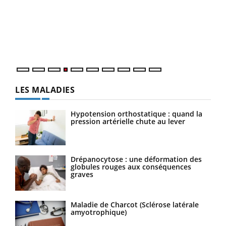
Le 
pers
ques
LES MALADIES
Hypotension orthostatique : quand la
pression artérielle chute au lever
Drépanocytose : une déformation des
globules rouges aux conséquences
graves
Maladie de Charcot (Sclérose latérale
amyotrophique)