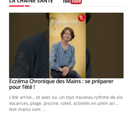
LA CHAÎNE SANTÉ
Youtube
Eczéma Chronique des Mains : se préparer
Youtube
Youtube
pour l’été !
L'été arrive… et avec lui, un tout nouveau rythme de vie !
Vacances, plage, piscine, soleil, activités en plein air…
Nos mains sont ...
Dia
You