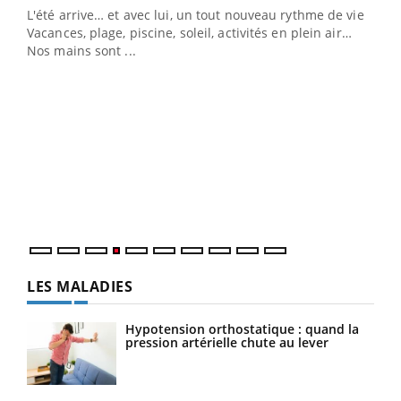
L'été arrive… et avec lui, un tout nouveau rythme de vie !
Vacances, plage, piscine, soleil, activités en plein air…
Nos mains sont ...
Dia
You
Le 
pers
ques
LES MALADIES
Hypotension orthostatique : quand la
pression artérielle chute au lever