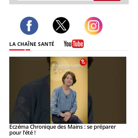
Twitter
Facebook
Instagram
LA CHAÎNE SANTÉ
Youtube
Eczéma Chronique des Mains : se préparer
Youtube
Youtube
pour l’été !