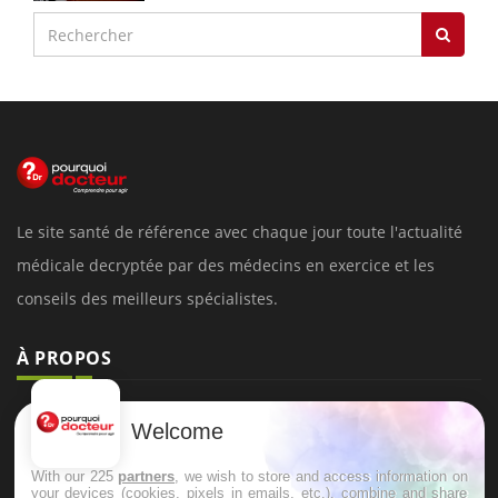
Le site santé de référence avec chaque jour toute l'actualité
médicale decryptée par des médecins en exercice et les
conseils des meilleurs spécialistes.
À PROPOS
Données personnelles et cookies
Welcome
Qui sommes-nous
With our 225
partners
, we wish to store and access information on
Conditions d'utilisation
your devices (cookies, pixels in emails, etc.), combine and share