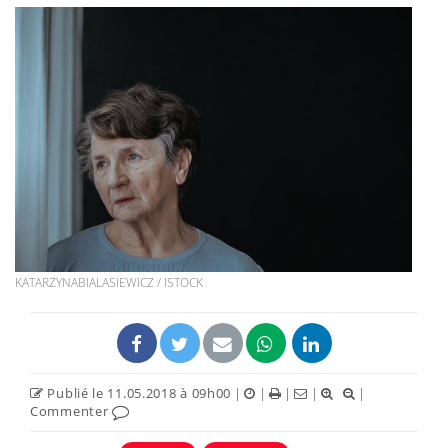
KATARZYNABIALASIEWICZ / ISTOCK
Publié le 11.05.2018 à 09h00
|
|
|
|
|
Commenter