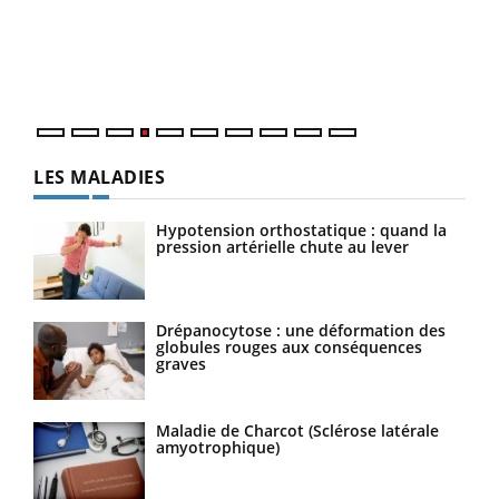
Le 
pers
ques
LES MALADIES
Hypotension orthostatique : quand la
pression artérielle chute au lever
Drépanocytose : une déformation des
globules rouges aux conséquences
graves
Maladie de Charcot (Sclérose latérale
amyotrophique)