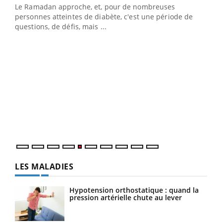
Le Ramadan approche, et, pour de nombreuses
Un établissement lié à un groupe mutualiste innove en
personnes atteintes de diabète, c'est une période de
matière de bilan de santé : l'utilisation d'un « jumeau
questions, de défis, mais ...
numérique » permet ...
COU
You
Coup
vous
épis
LES MALADIES
Hypotension orthostatique : quand la
pression artérielle chute au lever