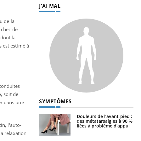
J'AI MAL
u de la
e chez de
dont la
 est estimé à
conduites
, soit de
SYMPTÔMES
er dans une
Douleurs de l’avant-pied :
des métatarsalgies à 90 %
n, l'auto-
liées à problème d’appui
la relaxation