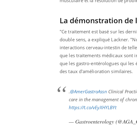
musculaire et la résolution de probl
La démonstration de l
"Ce traitement est basé sur les dern
double sens, a expliqué Lackner. "N
interactions cerveau-intestin de tell
que les traitements médicaux sont inc
que les gastro-entérologues qui les é
des taux d'amélioration similaires.
.
@AmerGastroAssn
Clinical Pract
care in the management of chroni
https://t.co/vEyXHYLBYt
— Gastroenterology (@AGA_