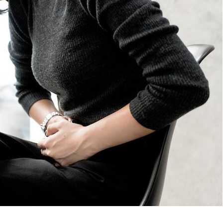
Le Viagra pourrait-il
Le smart
freiner la propagation du
l'appren
cancer ?
lecture 
Pourquoi manger moins
Mordue 
de protéines pourrait
vacances
finalement être bénéfique
le coma
Grossesse et chaleur : ce
Mordue 
que dit la science
barracud
secouru
réflexe 