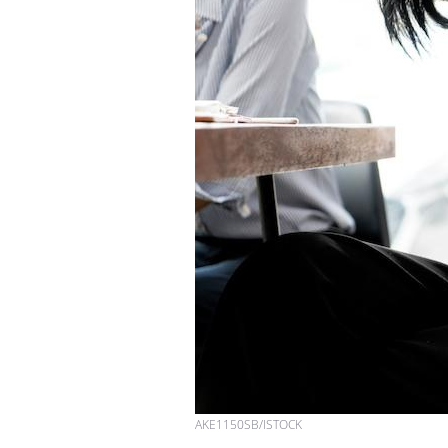
VIH : la fin du comprimé
tous les jours se profile-t-
elle enfin ?
Pourquoi votre ventre
gâche-t-il les premiers
jours de vos vacances ?
Fortes chaleurs :
pourquoi le risque de
noyade grimpe-t-il ?
AKE1150SB/ISTOCK