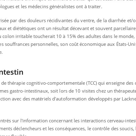
logues et les médecins généralistes ont à traiter.
isée par des douleurs récidivantes du ventre, de la diarrhée et/o
ux et diététiques ont un résultat décevant et souvent parcellair
olon irritable toucherait 10 à 15% des adultes dans le monde, 
s souffrances personnelles, son coût économique aux États-Unis
e.
ntestin
 de thérapie cognitivo-comportementale (TCC) qui enseigne des 
es gastro-intestinaux, soit lors de 10 visites chez un thérapeute
nction avec des matériels d'autoformation développés par Lackn
trés sur l'information concernant les interactions cerveau-intesti
ents déclencheurs et les conséquences, le contrôle des soucis, 