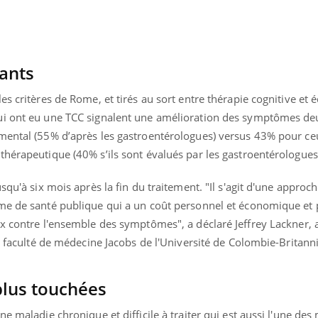
sants
es critères de Rome, et tirés au sort entre thérapie cognitive et 
ui ont eu une TCC signalent une amélioration des symptômes d
mental (55% d’après les gastroentérologues) versus 43% pour ce
hérapeutique (40% s’ils sont évalués par les gastroentérologues
squ'à six mois après la fin du traitement. "Il s'agit d'une approch
me de santé publique qui a un coût personnel et économique et 
ux contre l'ensemble des symptômes", a déclaré Jeffrey Lackner, 
la faculté de médecine Jacobs de l'Université de Colombie-Britann
plus touchées
e maladie chronique et difficile à traiter qui est aussi l'une des