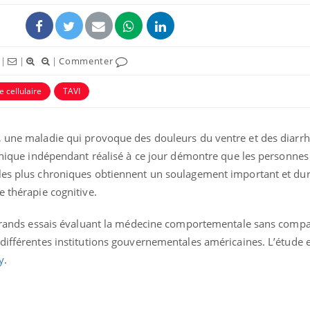
|
|
|
Commenter
e cellulaire
TAVI
ence en fer : comprendre pour
Insuline & Charge ment
tube
Youtube
, une maladie qui provoque des douleurs du ventre et des diarr
Youtube
Yout
venir
osait en parler??
linique indépendant réalisé à ce jour démontre que les personnes
gue, irritabilité, brouillard mental ou
En 2026, l'insuline dans l
 les plus chroniques obtiennent un soulagement important et du
e alopécie… Les symptômes de la
reste entourée d'idées re
e thérapie cognitive.
nce en fer sont multiples ce qui la rend
patients comme parfois ch
s grands essais évaluant la médecine comportementale sans comp
différentes institutions gouvernementales américaines. L’étude e
y
.