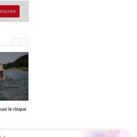
'inscrire
Le Viagra pourrait-il freiner la
uoi le risque
propagation du cancer ?
?