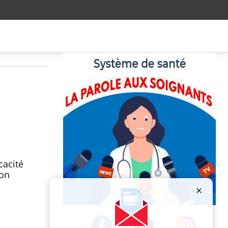
cacité
lon
Publicité