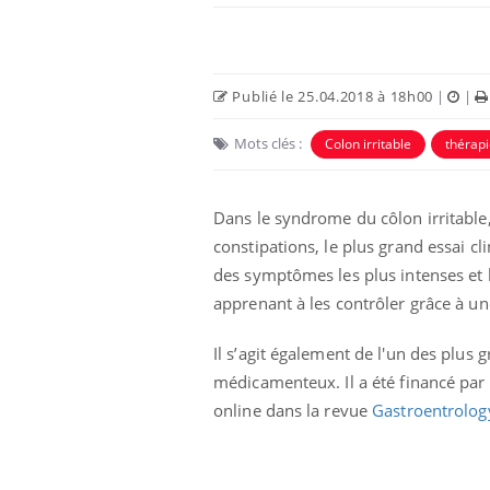
Publié le 25.04.2018 à 18h00
|
|
Mots clés :
Colon irritable
thérapi
Eczéma Chronique des Mains :
Car
Youtube
You
Dans le syndrome du côlon irritable
Youtube
expliquer ma maladie
pré
constipations, le plus grand essai c
Il y a des sujets qui sont faciles à aborder...
Fati
des symptômes les plus intenses et
d'autres non ! D'un côté, poser des
mêm
apprenant à les contrôler grâce à un
questions sur la maladie d'un proche c'est
care
montrer ...
...
Il s’agit également de l'un des plu
médicamenteux. Il a été financé par 
online dans la revue
Gastroentrolog