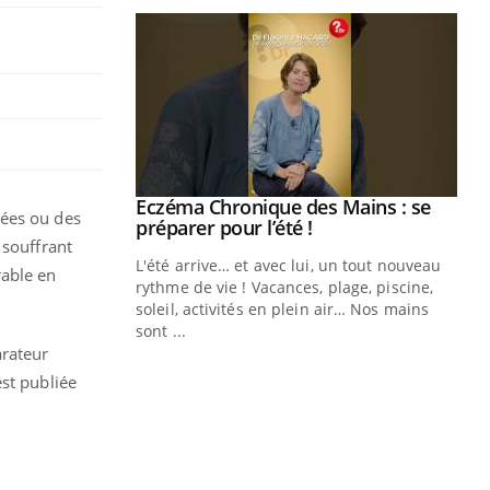
ale : et si on
Eczéma Chronique des Mains : se
Youtube
hées ou des
ube
Youtube
préparer pour l’été !
 souffrant
e diabète de type 2
L'été arrive… et avec lui, un tout nouveau
rable en
çues chez les
rythme de vie ! Vacances, plage, piscine,
ez les soignants.
soleil, activités en plein air… Nos mains
sont ...
Di
You
arateur
st publiée
Le 
nom
dia
défi