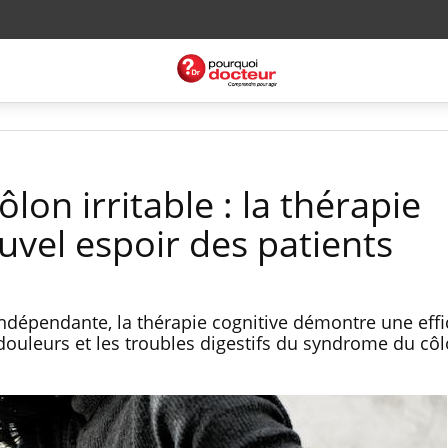
on irritable : la thérapie
ouvel espoir des patients
ndépendante, la thérapie cognitive démontre une effi
douleurs et les troubles digestifs du syndrome du cô