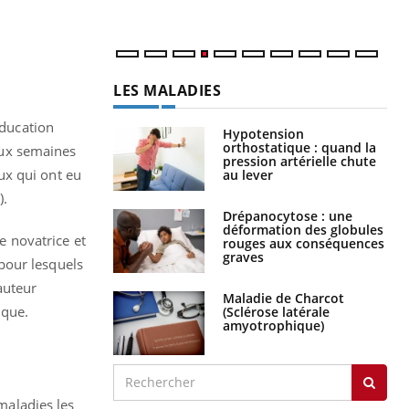
LES MALADIES
éducation
Hypotension
orthostatique : quand la
eux semaines
pression artérielle chute
ux qui ont eu
au lever
).
Drépanocytose : une
déformation des globules
e novatrice et
rouges aux conséquences
graves
pour lesquels
auteur
Maladie de Charcot
ique.
(Sclérose latérale
amyotrophique)
 maladies les