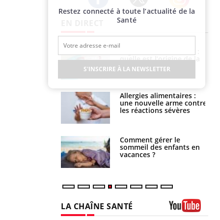
Restez connecté à toute l’actualité de la
Twitter
Facebook
Instagram
Santé
EN DIRECT
phone nuit-il à
Légionellose en Suisse :
tissage de la
quelle est l’origine de la
?
contamination ?
S'INSCRIRE À LA NEWSLETTER
par une tique en
Allergies alimentaires :
, elle reste dans
une nouvelle arme contre
 pendant 42 jours
les réactions sévères
par un
Comment gérer le
a, une petite fille
sommeil des enfants en
e grâce à un
vacances ?
essentiel
LA CHAÎNE SANTÉ
Youtube