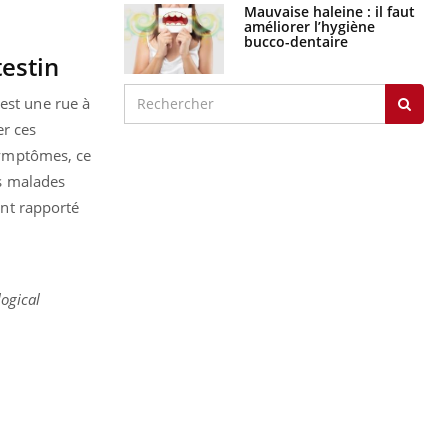
Mauvaise haleine : il faut
améliorer l’hygiène
bucco-dentaire
estin
est une rue à
er ces
 symptômes, ce
es malades
ont rapporté
logical