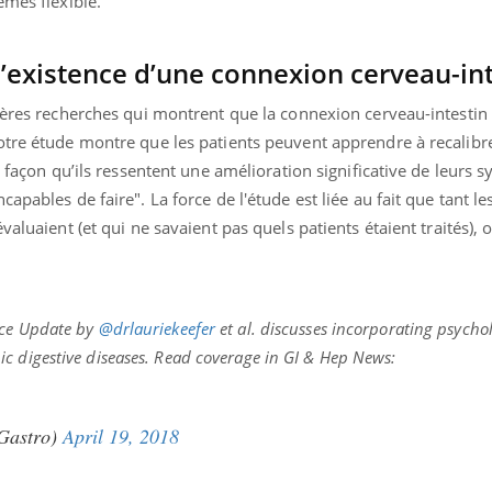
èmes flexible.
’existence d’une connexion cerveau-int
ières recherches qui montrent que la connexion cerveau-intestin 
otre étude montre que les patients peuvent apprendre à recalibr
e façon qu’ils ressentent une amélioration significative de leurs
apables de faire". La force de l'étude est liée au fait que tant l
valuaient (et qui ne savaient pas quels patients étaient traités), 
ice Update by
@drlauriekeefer
et al. discusses incorporating psycho
c digestive diseases. Read coverage in GI & Hep News:
Gastro)
April 19, 2018