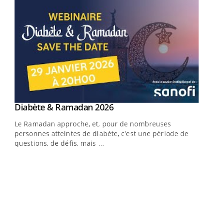
Youtube
Diabète & Ramadan 2026
Youtube
Le Ramadan approche, et, pour de nombreuses
vie !
personnes atteintes de diabète, c'est une période de
…
questions, de défis, mais ...
Un 
You
à l
Un é