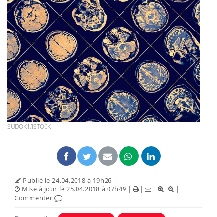
SUDOK1/ISTOCK
Publié le 24.04.2018 à 19h26
|
Mise à jour le 25.04.2018 à 07h49
|
|
|
|
Commenter