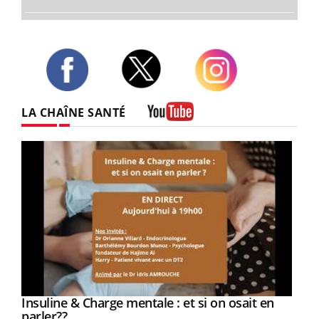
Twitter
Facebook
Instagram
LA CHAÎNE SANTÉ
Youtube
Youtube
Insuline & Charge mentale : et si on osait en
Youtube
Youtube
parler??