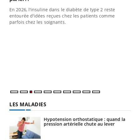
En 2026, l'insuline dans le diabète de type 2 reste
entourée d'idées reçues chez les patients comme
parfois chez les soignants.
Ecz
You
pour
L'ét
Vaca
Nos 
LES MALADIES
Hypotension orthostatique : quand la
pression artérielle chute au lever