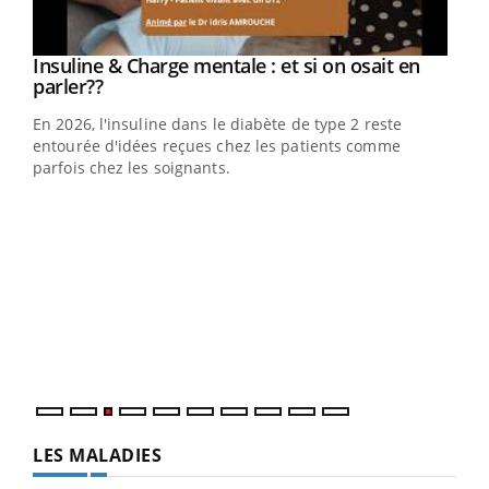
Youtube
Insuline & Charge mentale : et si on osait en
Youtube
Youtube
parler??
En 2026, l'insuline dans le diabète de type 2 reste
entourée d'idées reçues chez les patients comme
parfois chez les soignants.
Ecz
You
pour
L'ét
Vaca
Nos 
LES MALADIES