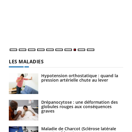
Ecz
You
(3/3
Dans
vous
quot
LES MALADIES
Hypotension orthostatique : quand la
pression artérielle chute au lever
Drépanocytose : une déformation des
globules rouges aux conséquences
graves
Maladie de Charcot (Sclérose latérale