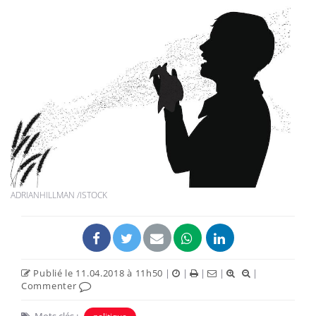
ADRIANHILLMAN /ISTOCK
Publié le 11.04.2018 à 11h50
|
|
|
|
|
Commenter