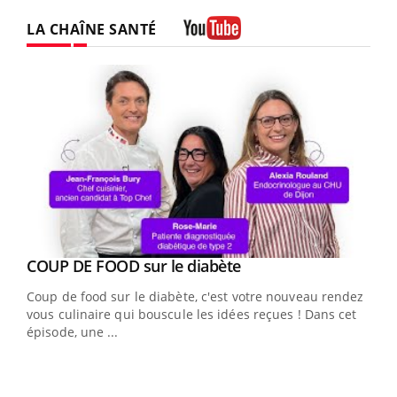
LA CHAÎNE SANTÉ
Youtube
Youtube
Yout
COUP DE FOOD sur le diabète
Quand l’entreprise mise sur le bien être global
Youtube
Youtube
Coup de food sur le diabète, c'est votre nouveau rendez-
"Les rendez-vous de la santé et de la qualité de vie au
vous culinaire qui bouscule les idées reçues ! Dans cet
travail" de Pourquoi Docteur reçoivent Régis Blugeon,
épisode, une ...
DRH et directeur ...