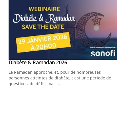
Youtube
Diabète & Ramadan 2026
Youtube
Le Ramadan approche, et, pour de nombreuses
vie !
personnes atteintes de diabète, c'est une période de
…
questions, de défis, mais ...
Un 
You
à l
Un é