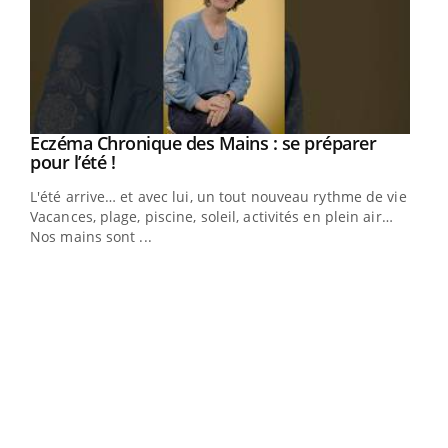
Eczéma Chronique des Mains : se préparer
Youtube
Youtube
pour l’été !
L'été arrive… et avec lui, un tout nouveau rythme de vie !
Vacances, plage, piscine, soleil, activités en plein air…
Nos mains sont ...
Dia
You
Le 
pers
ques