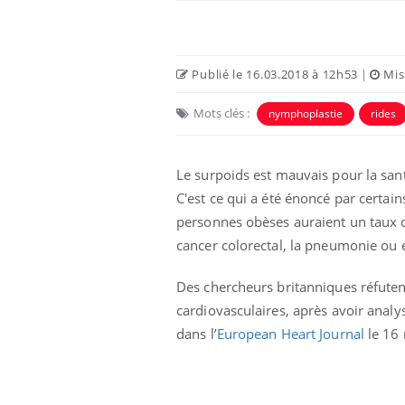
Publié le 16.03.2018 à 12h53
|
Mise
Mots clés :
nymphoplastie
rides
Eczéma Chronique des Mains :
Car
Youtube
You
Le surpoids est mauvais pour la santé
Youtube
expliquer ma maladie
pré
C'est ce qui a été énoncé par certai
Il y a des sujets qui sont faciles à aborder...
Fati
personnes obèses auraient un taux de
d'autres non ! D'un côté, poser des
mêm
cancer colorectal, la pneumonie ou e
questions sur la maladie d'un proche c'est
care
montrer ...
...
Des chercheurs britanniques réfuten
cardiovasculaires, après avoir anal
dans l’
European Heart Journal
le 16