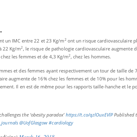
.
2
ant un IMC entre 22 et 23 Kg/m
ont un risque cardiovasculaire plu
2
 à 22 Kg/m
, le risque de pathologie cardiovasculaire augmente 
2
, chez les femmes et de 4,3 Kg/m
, chez les hommes.
ommes et des femmes ayant respectivement un tour de taille de 
ulaire augmente de 16% chez les femmes et de 10% pour les ho
ement. Il en est de même pour les rapports taille-hanche et le 
challenges the ‘obesity paradox’
https://t.co/qzlOuxEVlP
Published t
_journals
@UofGlasgow
#cardiology
dicine)
March 16, 2018