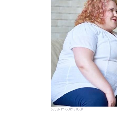
Toujours connectés :
comment le travail
empiète de plus en plus
sur nos soirées
Cancer colorectal : une
stratégie simple aurait
changé la donne au Pays
basque
Chikungunya, dengue,
West Nile : que se passe-
t-il dans le sud de la
France ?
SEVENTYFOUR/ISTOCK