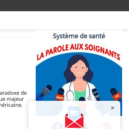
paradoxe de
sque majeur
méricaine.
Publicité