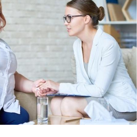
Les médicaments GLP-1
VIH : la
protègent-ils aussi les os
tous les
?
elle enfi
Cytomégalovirus : ce qui
Pourquo
change dans la prise en
gâche-t-
charge des femmes
jours de
enceintes
La sieste empêche-t-elle
Fortes c
de dormir la nuit ?
pourquo
noyade g