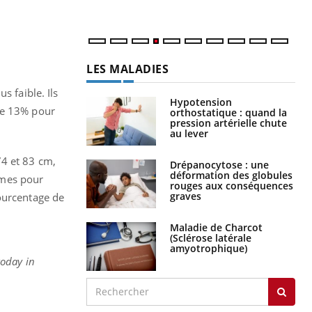
LES MALADIES
s faible. Ils
Hypotension
de 13% pour
orthostatique : quand la
pression artérielle chute
au lever
74 et 83 cm,
Drépanocytose : une
déformation des globules
mmes pour
rouges aux conséquences
graves
pourcentage de
Maladie de Charcot
(Sclérose latérale
amyotrophique)
oday in