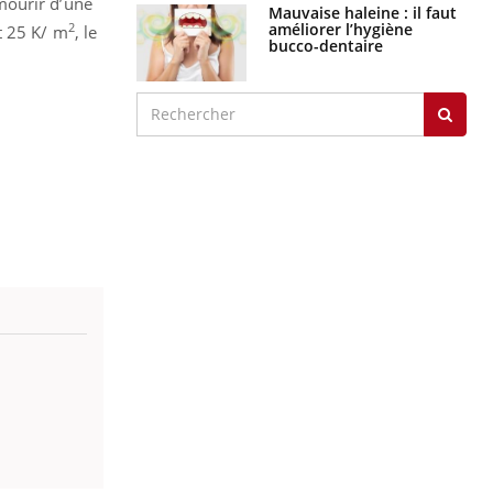
mourir d’une
Mauvaise haleine : il faut
améliorer l’hygiène
2
t 25 K/ m
, le
bucco-dentaire