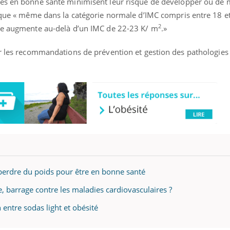
nes en bonne santé minimisent leur risque de développer ou de 
t que « même dans la catégorie normale d’IMC compris entre 18 e
2
ire augmente au-delà d’un IMC de 22-23 K/ m
.»
er les recommandations de prévention et gestion des pathologies
 perdre du poids pour être en bonne santé
ue, barrage contre les maladies cardiovasculaires ?
n entre sodas light et obésité