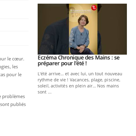
ale : et si on
Eczéma Chronique des Mains : se
Youtube
our le cœur.
ube
Youtube
préparer pour l’été !
gies, les
e diabète de type 2
L'été arrive… et avec lui, un tout nouveau
cas pour le
çues chez les
rythme de vie ! Vacances, plage, piscine,
ez les soignants.
soleil, activités en plein air… Nos mains
sont ...
de problèmes
Di
You
 sont publiés
Le 
nom
dia
défi