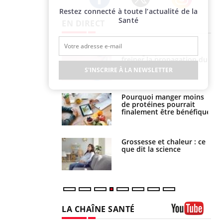
Restez connecté à toute l’actualité de la
Twitter
Facebook
Instagram
Santé
EN DIRECT
 fin du comprimé
Le Viagra pourrait-il
 jours se profile-t-
freiner la propagation du
n ?
cancer ?
S'INSCRIRE À LA NEWSLETTER
i votre ventre
Pourquoi manger moins
il les premiers
de protéines pourrait
 vos vacances ?
finalement être bénéfique
haleurs :
Grossesse et chaleur : ce
i le risque de
que dit la science
rimpe-t-il ?
LA CHAÎNE SANTÉ
Youtube