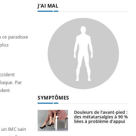
J'AI MAL
n ce paradoxe
 plus
ccident
diaque. Par
ident
SYMPTÔMES
Douleurs de l’avant-pied :
des métatarsalgies à 90 %
liées à problème d’appui
t un IMC sain