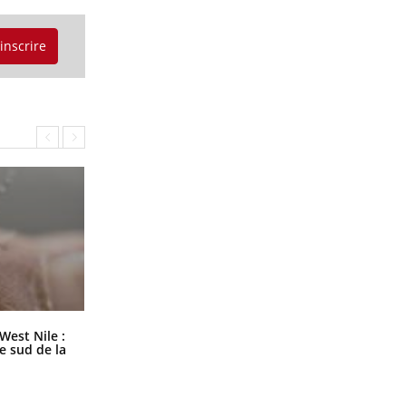
'inscrire
Les médicaments GLP-1 protègent-
West Nile :
ils aussi les os ?
le sud de la