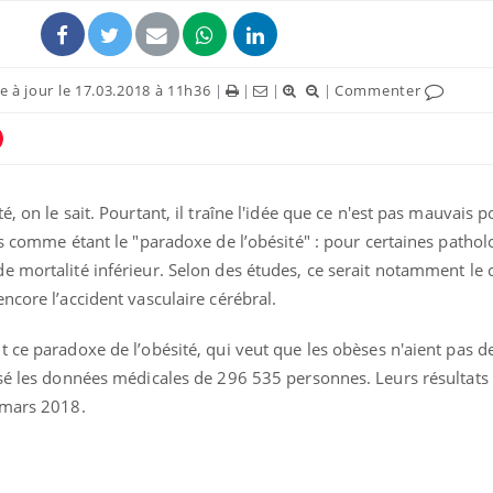
 à jour le 17.03.2018 à 11h36
|
|
|
|
Commenter
ence en fer : comprendre pour
Insuline & Charge ment
tube
Youtube
, on le sait. Pourtant, il traîne l'idée que ce n'est pas mauvais p
Youtube
Yout
venir
osait en parler??
ns comme étant le "paradoxe de l’obésité" : pour certaines patholo
gue, irritabilité, brouillard mental ou
En 2026, l'insuline dans l
 mortalité inférieur. Selon des études, ce serait notamment le 
e alopécie… Les symptômes de la
reste entourée d'idées re
ncore l’accident vasculaire cérébral.
nce en fer sont multiples ce qui la rend
patients comme parfois ch
t ce paradoxe de l’obésité, qui veut que les obèses n'aient pas 
ysé les données médicales de 296 535 personnes. Leurs résultats
 mars 2018.