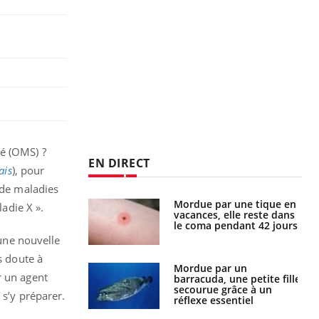
té (OMS) ?
EN DIRECT
ais
), pour
 de maladies
par une tique en
Allergies alimentaires :
adie X ».
, elle reste dans
une nouvelle arme contre
 pendant 42 jours
les réactions sévères
’une nouvelle
s doute à
par un
Comment gérer le
r un agent
a, une petite fille
sommeil des enfants en
e grâce à un
vacances ?
 s’y préparer.
essentiel