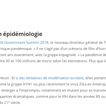
Le smartphone nuit-il à
Légionel
l'apprentissage de la
quelle e
lecture ?
contami
n épidémiologie
ld Government Summit 2018
, le nouveau directeur général de 
risque pandémique. « Il ne s’agit pas d’un scénario de film d’horr
a cent ans exactement, avec la grippe espagnole. » La pandémie de
tre 30 et 100 millions de morts selon les estimations. Plus que 
révoir. Et
si des tentatives de modélisation existent
, elles porten
comme la grippe H1N1 ou plus récemment le virus Zika en Amériqu
n émerger à l’impromptu, notamment en mutant pour se transme
équences dramatiques, comme pour le VIH dans les années 80 ou
e
du 21
siècle.