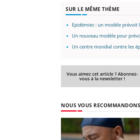
SUR LE MÊME THÈME
Epidémies : un modèle prévoit 
Youtube
 Mains : se
Diabète & Ramadan 2026
Un 
Youtube
You
outube
fac
Un nouveau modèle pour prévoi
Le Ramadan approche, et, pour de
pré
Un centre mondial contre les é
un tout nouveau
nombreuses personnes atteintes de
Un 
lage, piscine,
diabète, c'est une période de questions, de
mut
air… Nos mains
défis, mais ...
sant
num
Vous aimez cet article ? Abonnez-
vous à la newsletter !
NOUS VOUS RECOMMANDON