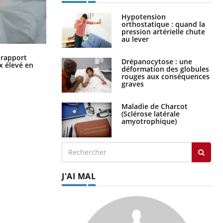
Hypotension
orthostatique : quand la
pression artérielle chute
au lever
Grossesse à risque : ce jus naturel
n rapport
Drépanocytose : une
attire l'attention des chercheurs
x élevé en
déformation des globules
rouges aux conséquences
graves
Maladie de Charcot
(Sclérose latérale
amyotrophique)
J'AI MAL