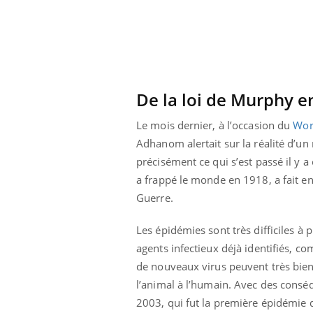
 fin du comprimé
Le Viagra pourrait-il
jours se profile-t-
freiner la propagation du
n ?
cancer ?
De la loi de Murphy e
Le mois dernier, à l’occasion du
Wor
Adhanom alertait sur la réalité d’un 
précisément ce qui s’est passé il y 
a frappé le monde en 1918, a fait en
Guerre.
Les épidémies sont très difficiles à p
agents infectieux déjà identifiés, 
de nouveaux virus peuvent très bie
l’animal à l’humain. Avec des cons
2003, qui fut la première épidémie 