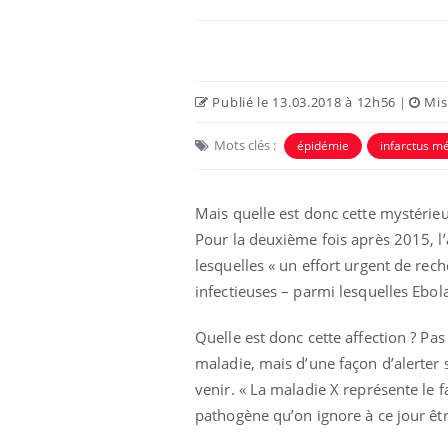
Publié le 13.03.2018 à 12h56
|
Mise
Mots clés :
épidémie
infarctus m
Mais quelle est donc cette mystérie
Pour la deuxième fois après 2015, l’a
lesquelles « un effort urgent de rec
lovirus : ce qui
Pourquoi votre ventre
infectieuses – parmi lesquelles Ebola
ans la prise en
gâche-t-il les premiers
des femmes
jours de vos vacances ?
s
Quelle est donc cette affection ? Pas
maladie, mais d’une façon d’alerter 
e empêche-t-elle
Fortes chaleurs :
venir. « La maladie X représente le
 la nuit ?
pourquoi le risque de
noyade grimpe-t-il ?
pathogène qu’on ignore à ce jour être