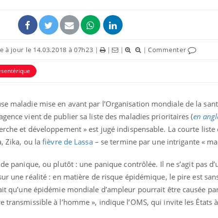
 à jour le 14.03.2018 à 07h23
|
|
|
|
Commenter
ésentérique
use maladie mise en avant par l’Organisation mondiale de la san
gence vient de publier sa liste des maladies prioritaires (
en angl
herche et développement » est jugé indispensable. La courte liste
Pourquoi manger moins
Mordue 
, Zika, ou la
fièvre de Lassa
– se termine par une intrigante « mal
de protéines pourrait
vacances
finalement être bénéfique
le coma
 de panique, ou plutôt : une panique contrôlée. Il ne s’agit pas d
sur une réalité : en matière de risque épidémique, le pire est san
Grossesse et chaleur : ce
Mordue 
 fait qu’une épidémie mondiale d’ampleur pourrait être causée pa
que dit la science
barracud
secouru
 transmissible à l’homme », indique l’OMS, qui invite les États à
réflexe 