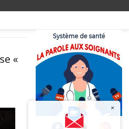
se «
e
Publicité