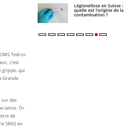
lose en Suisse :
Bilan prévention : ce que
st l’origine de la
les kinés pourront
nation ?
bientôt faire
l’OMS Tedros
eur, c’est
 grippe, qui
la Grande
t sur des
e latine. Or
ttre de
 le SRAS en