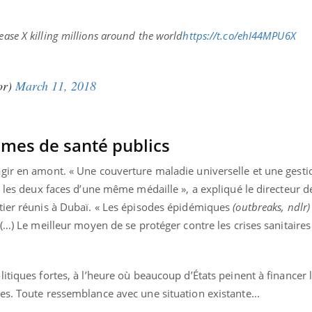
sease X killing millions around the world
https://t.co/ehI44MPU6X
or)
March 11, 2018
tèmes de santé publics
gir en amont. « Une couverture maladie universelle et une gesti
t les deux faces d’une même médaille », a expliqué le directeur 
tier réunis à Dubaï. « Les épisodes épidémiques
(outbreaks, ndlr)
(…) Le meilleur moyen de se protéger contre les crises sanitaires
itiques fortes, à l’heure où beaucoup d’États peinent à financer 
es. Toute ressemblance avec une situation existante...