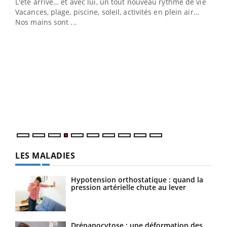
L'été arrive… et avec lui, un tout nouveau rythme de vie !
Vacances, plage, piscine, soleil, activités en plein air…
Nos mains sont ...
Dia
You
Le 
pers
ques
LES MALADIES
Hypotension orthostatique : quand la
pression artérielle chute au lever
Drépanocytose : une déformation des