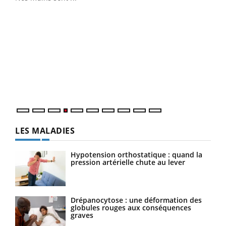
Dia
You
Le 
pers
ques
LES MALADIES
Hypotension orthostatique : quand la
pression artérielle chute au lever
Drépanocytose : une déformation des
globules rouges aux conséquences
graves