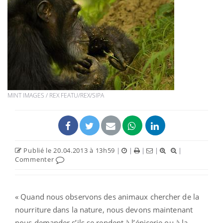
MINT IMAGES / REX FEATU/REX/SIPA
Publié le 20.04.2013 à 13h59
|
|
|
|
|
Commenter
« Quand nous observons des animaux chercher de la
nourriture dans la nature, nous devons maintenant
nous demander s’ils se rendent à l’épicerie ou à la