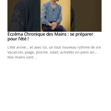
Eczéma Chronique des Mains : se préparer
Youtube
Youtube
pour l’été !
L'été arrive… et avec lui, un tout nouveau rythme de vie !
Vacances, plage, piscine, soleil, activités en plein air…
Nos mains sont ...
Dia
You
Le 
pers
ques