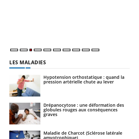
Ecz
You
pour
L'ét
Vaca
Nos 
LES MALADIES
Hypotension orthostatique : quand la
pression artérielle chute au lever
Drépanocytose : une déformation des
globules rouges aux conséquences
graves
Maladie de Charcot (Sclérose latérale
amyotrophique)