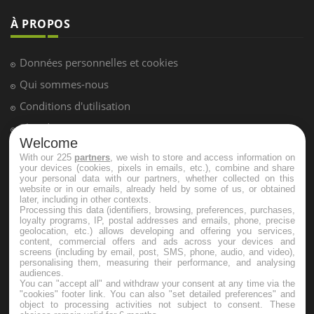
LES MALADIES
Hypotension orthostatique : quand la
pression artérielle chute au lever
Drépanocytose : une déformation des
globules rouges aux conséquences
graves
Welcome
With our 225
partners
, we wish to store and access information on
your devices (cookies, pixels in emails, etc.), combine and share
Maladie de Charcot (Sclérose latérale
your personal data with our partners, whether collected on this
amyotrophique)
website or in our emails, already held by some of us, or obtained
later, including in other contexts.
Processing this data (identifiers, browsing, preferences, purchases,
loyalty programs, IP, postal addresses and emails, phone, precise
geolocation, etc.) allows developing and offering you services,
content, commercial offers and ads across your devices and
screens (including by email, post, SMS, phone, audio, and video),
personalising them, measuring their performance, and analysing
audiences.
You can "accept all" and withdraw your consent at any time via the
"cookies" footer link
. You can also "set detailed preferences" and
object to processing activities not subject to consent. These