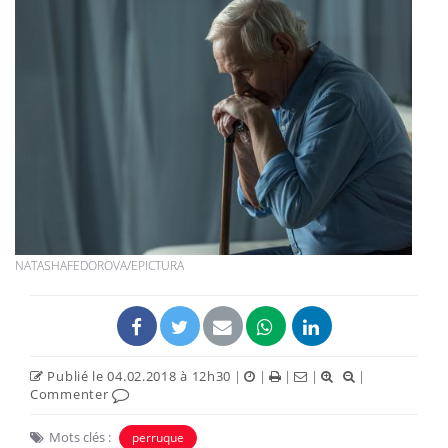
NATASHAFEDOROVA/EPICTURA
Publié le 04.02.2018 à 12h30
|
|
|
|
|
Commenter
Mots clés :
perruque