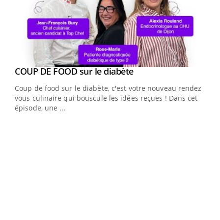
Youtube
cès
COUP DE FOOD sur le diabète
Youtube
Coup de food sur le diabète, c'est votre nouveau rendez-
 en
vous culinaire qui bouscule les idées reçues ! Dans cet
u
épisode, une ...
Qua
You
"Les
trav
DRH 