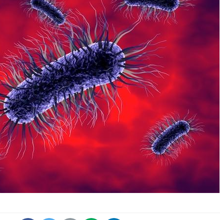
Fortes chaleurs :
Grossess
pourquoi le risque de
que dit 
noyade grimpe-t-il ?
Le Viagra pourrait-il
Le smart
freiner la propagation du
l'appren
cancer ?
lecture 
Pourquoi manger moins
Mordue 
de protéines pourrait
vacances
finalement être bénéfique
le coma