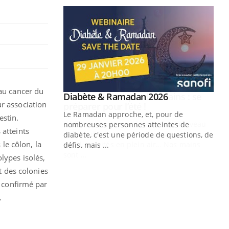
 au cancer du
Youtube
 Mains : se
Diabète & Ramadan 2026
Youtube
ur association
outube
Le Ramadan approche, et, pour de
estin.
 un tout nouveau
nombreuses personnes atteintes de
 atteints
plage, piscine,
diabète, c'est une période de questions, de
le côlon, la
 air… Nos mains
défis, mais ...
lypes isolés,
Un
You
 des colonies
fac
pr
t confirmé par
.
Un 
mut
san