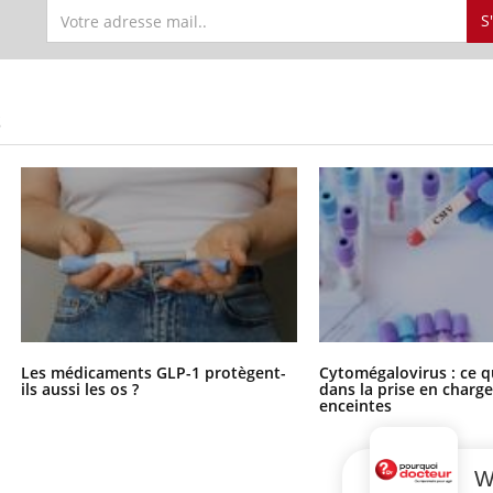
S
S
Les médicaments GLP-1 protègent-
Cytomégalovirus : ce q
ils aussi les os ?
dans la prise en char
enceintes
W