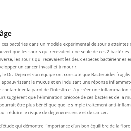
 âge
 ces bactéries dans un modèle expérimental de souris atteintes
uvert que les souris qui recevaient une seule de ces 2 bactéries
nverse, les souris qui recevaient les deux espèces bactériennes 
velopper un cancer invasif et à mourir.
 le Dr. Dejea et son équipe ont constaté que Bacteroides fragilis 
 appauvrissant le mucus et en induisant une réponse inflammato
e contaminer la paroi de l'intestin et à y créer une inflammation
teurs suggèrent que l'élimination précoce de ces bactéries de la 
i pourrait être plus bénéfique que le simple traitement anti-infla
pour réduire le risque de dégénérescence et de cancer.
d’étude qui démontre l’importance d’un bon équilibre de la flore i