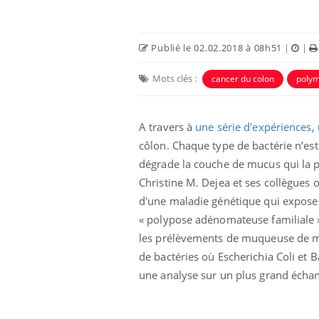
Publié le 02.02.2018 à 08h51
|
|
Mots clés :
cancer du colon
poly
A travers à
une série d'expériences
,
 Mains :
Carence en fer : comprendre pour
Ins
Youtube
You
côlon. Chaque type de bactérie n’est
Youtube
Youtube
prévenir
osa
dégrade la couche de mucus qui la pr
aciles à aborder...
Fatigue, irritabilité, brouillard mental ou
En 2
Christine M. Dejea et ses collègues 
poser des
même alopécie… Les symptômes de la
rest
d'une maladie génétique qui expose 
'un proche c'est
carence en fer sont multiples ce qui la rend
pat
...
« polypose adénomateuse familiale » 
les prélèvements de muqueuse de ma
de bactéries où Escherichia Coli et 
une analyse sur un plus grand échan