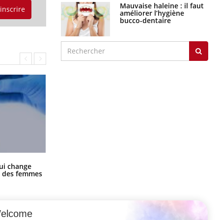
Mauvaise haleine : il faut
'inscrire
améliorer l’hygiène
bucco-dentaire
La sieste empêche-t-elle de dormir
ui change
la nuit ?
ge des femmes
elcome