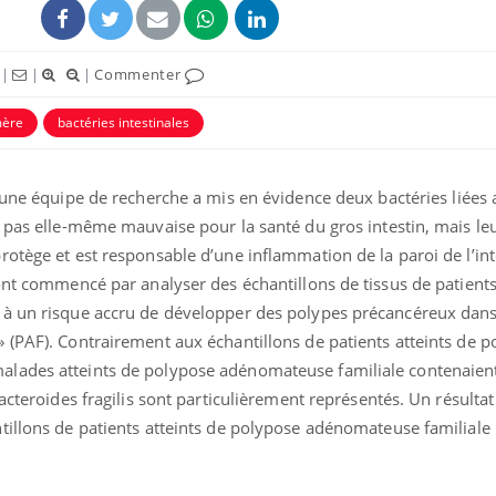
|
|
|
Commenter
mère
bactéries intestinales
 une équipe de recherche a mis en évidence deux bactéries liées
uline & Charge mentale : et si on
Eczéma Chronique des
tube
Youtube
 pas elle-même mauvaise pour la santé du gros intestin, mais le
Youtube
Y
it en parler??
préparer pour l’été !
otège et est responsable d’une inflammation de la paroi de l’int
026, l'insuline dans le diabète de type 2
L'été arrive… et avec lui,
ont commencé par analyser des échantillons de tissus de patients
e entourée d'idées reçues chez les
rythme de vie ! Vacances, 
à un risque accru de développer des polypes précancéreux dans 
ients comme parfois chez les soignants.
soleil, activités en plein
sont ...
(PAF). Contrairement aux échantillons de patients atteints de po
lades atteints de polypose adénomateuse familiale contenaient
Bacteroides fragilis sont particulièrement représentés. Un résulta
tillons de patients atteints de polypose adénomateuse familiale 