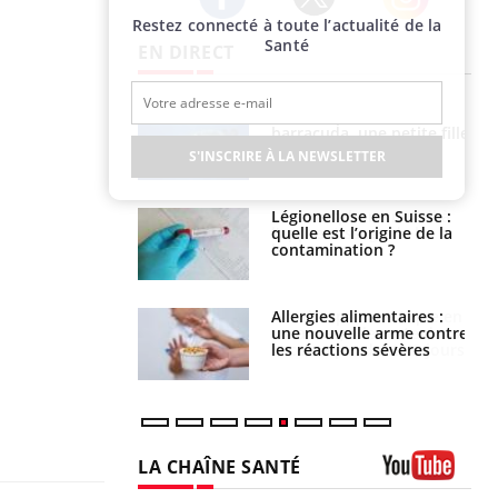
Restez connecté à toute l’actualité de la
Twitter
Facebook
Instagram
Santé
EN DIRECT
e et chaleur : ce
Mordue par un
la science
barracuda, une petite fille
secourue grâce à un
S'INSCRIRE À LA NEWSLETTER
réflexe essentiel
phone nuit-il à
Légionellose en Suisse :
tissage de la
quelle est l’origine de la
?
contamination ?
par une tique en
Allergies alimentaires :
, elle reste dans
une nouvelle arme contre
 pendant 42 jours
les réactions sévères
LA CHAÎNE SANTÉ
Youtube