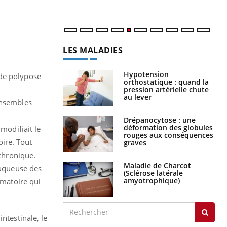
num
LES MALADIES
Hypotension
 de polypose
orthostatique : quand la
pression artérielle chute
au lever
ensembles
Drépanocytose : une
déformation des globules
modifiait le
rouges aux conséquences
ire. Tout
graves
 chronique.
Maladie de Charcot
muqueuse des
(Sclérose latérale
amyotrophique)
mmatoire qui
ntestinale, le