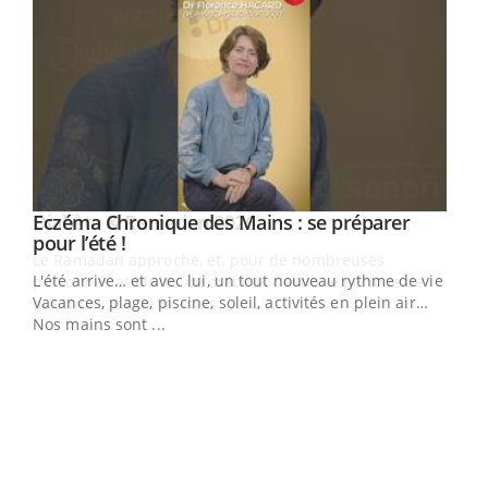
Youtube
Eczéma Chronique des Mains : se préparer
Diabète & Ramadan 2026
Youtube
Youtube
Youtube
pour l’été !
Le Ramadan approche, et, pour de nombreuses
L'été arrive… et avec lui, un tout nouveau rythme de vie !
personnes atteintes de diabète, c'est une période de
Vacances, plage, piscine, soleil, activités en plein air…
questions, de défis, mais ...
Nos mains sont ...
Un 
You
à l
Un é
mati