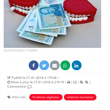
QUICKSANDALA / PIXABAY
Publié le 27.01.2018 à 17h28
|
Mise à jour le 27.01.2018 à 21h19
|
|
|
|
Commenter
Mots clés :
Protéines végétales
relations humaines