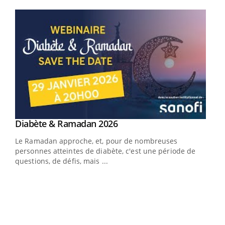
Youtube
Youtube
Diabète & Ramadan 2026
Youtube
Le Ramadan approche, et, pour de nombreuses
vie !
personnes atteintes de diabète, c'est une période de
…
questions, de défis, mais ...
Un 
You
à l