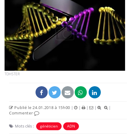
TDHSTER
Publié le 24.01.2018 à 15h00
|
|
|
|
|
Commenter
Mots clés :
généticien
ADN