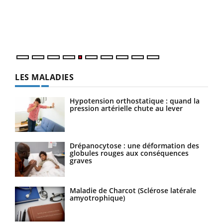
Un é
mati
numé
LES MALADIES
Hypotension orthostatique : quand la
pression artérielle chute au lever
Drépanocytose : une déformation des
globules rouges aux conséquences
graves
Maladie de Charcot (Sclérose latérale
amyotrophique)