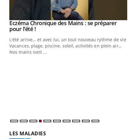
Eczéma Chronique des Mains : se préparer
Youtube
Youtube
pour l’été !
L'été arrive… et avec lui, un tout nouveau rythme de vie !
Vacances, plage, piscine, soleil, activités en plein air…
Nos mains sont ...
Dia
You
Le 
pers
ques
LES MALADIES