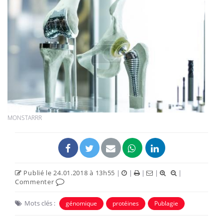
MONSTARRR
Publié le 24.01.2018 à 13h55
|
|
|
|
|
Commenter
Mots clés :
génomique
protéines
Publagie