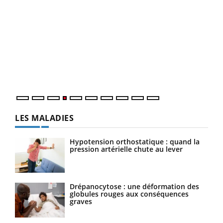
Dia
You
Le 
pers
ques
LES MALADIES
Hypotension orthostatique : quand la
pression artérielle chute au lever
Drépanocytose : une déformation des
globules rouges aux conséquences
graves