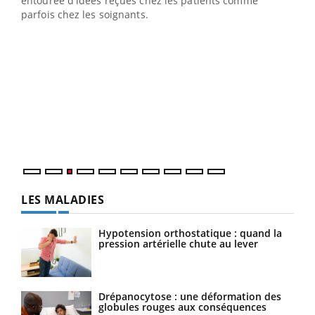
entourée d'idées reçues chez les patients comme
parfois chez les soignants.
Ecz
You
pour
L'ét
Vaca
Nos 
LES MALADIES
Hypotension orthostatique : quand la
pression artérielle chute au lever
Drépanocytose : une déformation des
globules rouges aux conséquences