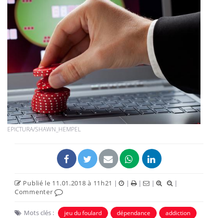
EPICTURA/SHAWN_HEMPEL
Publié le 11.01.2018 à 11h21
|
|
|
|
|
Commenter
Mots clés :
jeu du foulard
dépendance
addiction