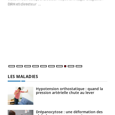
DRH et directeur ...
Ecz
You
(3/3
Dans
vous
quot
LES MALADIES
Hypotension orthostatique : quand la
pression artérielle chute au lever
Drépanocytose : une déformation des