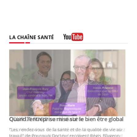
LA CHAÎNE SANTÉ
Youtube
Yout
Quand l’entreprise mise sur le bien être global
Youtube
ndez-
"Les rendez-vous de la santé et de la qualité de vie au
cet
travail" de Pourquoi Docteur reçoivent Régis Blugeon,