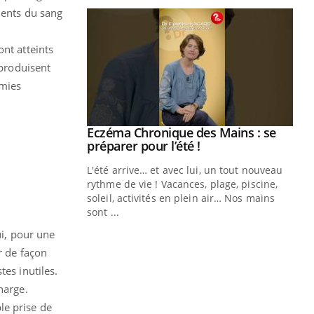
ments du sang
nt atteints
 produisent
émies
Youtube
Eczéma Chronique des Mains : se
Diabète & Ramadan 2026
Youtube
Youtube
Youtube
préparer pour l’été !
L'été arrive… et avec lui, un tout nouveau
rythme de vie ! Vacances, plage, piscine,
soleil, activités en plein air… Nos mains
sont ...
Un
You
ui, pour une
fac
pr
r de façon
es inutiles.
Un 
harge.
mut
san
le prise de