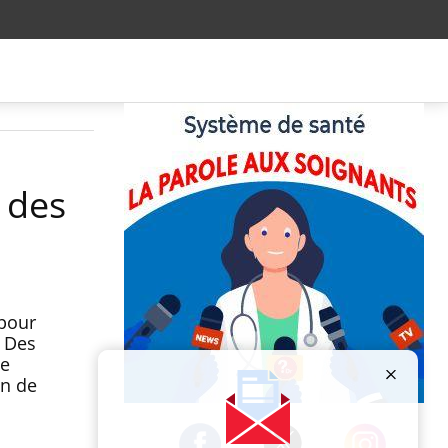
 des
 pour
. Des
de
on de
Publicité