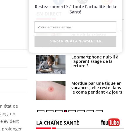
Restez connecté à toute l’actualité de la
Twitter
Facebook
Instagram
Santé
EN DIRECT
Grossesse et chaleur : ce
Mordue par un
que dit la science
barracuda, une petite fille
secourue grâce à un
S'INSCRIRE À LA NEWSLETTER
réflexe essentiel
Le smartphone nuit-il à
Légionellose en Suisse :
l'apprentissage de la
quelle est l’origine de la
lecture ?
contamination ?
Mordue par une tique en
Allergies alimentaires :
vacances, elle reste dans
une nouvelle arme contre
le coma pendant 42 jours
les réactions sévères
n état de
sang, on
re évident
LA CHAÎNE SANTÉ
de prolonger
Youtube