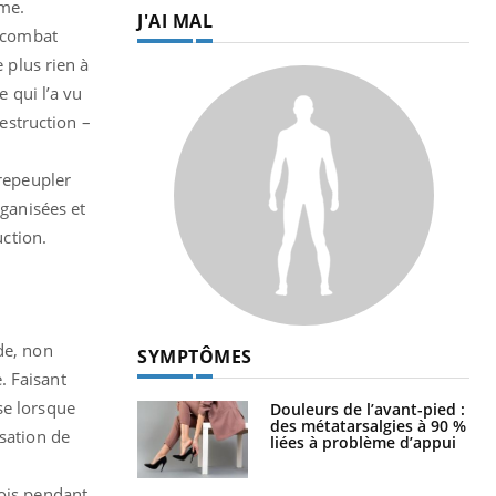
mme.
J'AI MAL
r combat
 plus rien à
e qui l’a vu
destruction –
 repeupler
rganisées et
uction.
de, non
SYMPTÔMES
. Faisant
se lorsque
Douleurs de l’avant-pied :
des métatarsalgies à 90 %
isation de
liées à problème d’appui
mois pendant