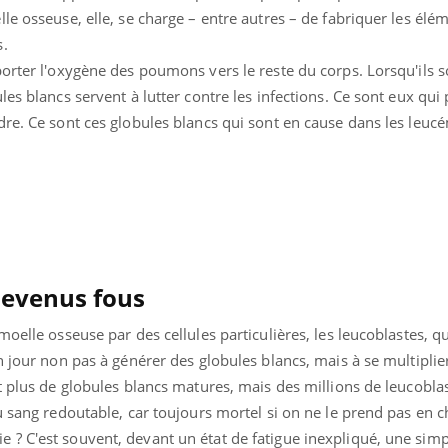
le osseuse, elle, se charge – entre autres – de fabriquer les élé
s.
orter l'oxygène des poumons vers le reste du corps. Lorsqu'ils so
les blancs servent à lutter contre les infections. Ce sont eux qui
dre. Ce sont ces globules blancs qui sont en cause dans les leuc
uline & Charge mentale : et si on
tube
Youtube
it en parler??
026, l'insuline dans le diabète de type 2
e entourée d'idées reçues chez les
ients comme parfois chez les soignants.
devenus fous
oelle osseuse par des cellules particulières, les leucoblastes, q
n jour non pas à générer des globules blancs, mais à se multiplie
t plus de globules blancs matures, mais des millions de leucoblast
u sang redoutable, car toujours mortel si on ne le prend pas en c
? C'est souvent, devant un état de fatigue inexpliqué, une simp