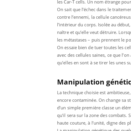
les Car-T cells. Un nom étrange pou
On sait que l’échec dans le traiteme
contre l’ennemi, la cellule cancéreus
l’intérieur du corps. Isolée au début
naître et qu’elle veut détruire. Lors
les métastases – puis prennent le p
On essaie bien de tuer toutes les ce
avec des cellules saines, ce que l’on
qu’elles en sont à se tirer les unes 
Manipulation généti
La technique choisie est ambitieuse,
encore contaminée. On change sa str
d’un simple première classe un élém
qu’il sera sur la zone des combats. 
haute couture, à l’unité, digne des 
La manipulation génétique des quelq