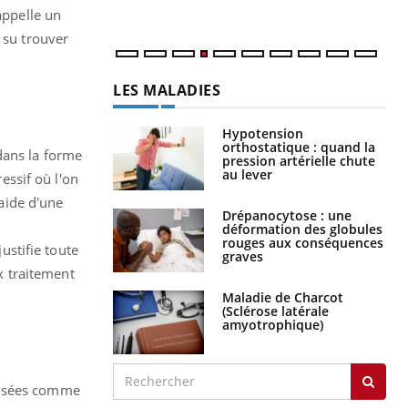
num
appelle un
 su trouver
LES MALADIES
Hypotension
orthostatique : quand la
dans la forme
pression artérielle chute
au lever
essif où l'on
'aide d'une
Drépanocytose : une
déformation des globules
rouges aux conséquences
stifie toute
graves
ux traitement
Maladie de Charcot
(Sclérose latérale
amyotrophique)
alisées comme