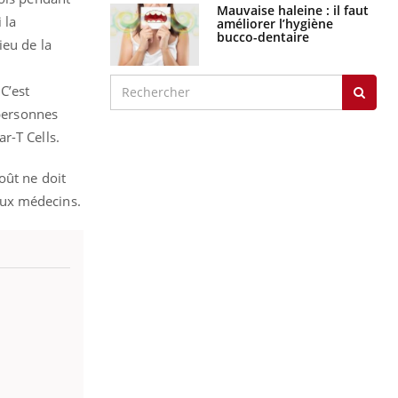
Mauvaise haleine : il faut
 la
améliorer l’hygiène
bucco-dentaire
ieu de la
 C’est
 personnes
r-T Cells.
oût ne doit
 aux médecins.