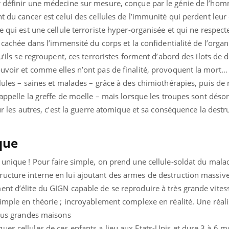
r définir une médecine sur mesure, conçue par le génie de l’ho
nt du cancer est celui des cellules de l’immunité qui perdent leu
e qui est une cellule terroriste hyper-organisée et qui ne respecte
, cachée dans l’immensité du corps et la confidentialité de l’organ
qu’ils se regroupent, ces terroristes forment d’abord des ilots de 
ouvoir et comme elles n’ont pas de finalité, provoquent la mort…
llules – saines et malades – grâce à des chimiothérapies, puis de
 appelle la greffe de moelle – mais lorsque les troupes sont déso
sur les autres, c’est la guerre atomique et sa conséquence la destr
que
 unique ! Pour faire simple, on prend une cellule-soldat du mala
ucture interne en lui ajoutant des armes de destruction massive
ent d’élite du GIGN capable de se reproduire à très grande vites
Simple en théorie ; incroyablement complexe en réalité. Une réal
plus grandes maisons
ues cellules de ces enfants a lieu aux Etats-Unis et dure 3 à 6 