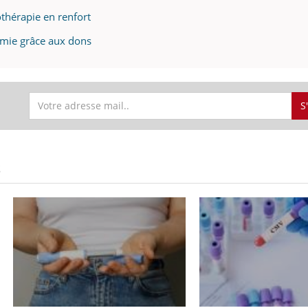
thérapie en renfort
émie grâce aux dons
S
S