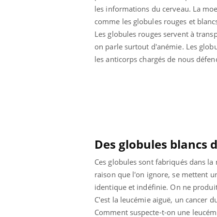
les informations du cerveau. La moel
comme les globules rouges et blanc
Les globules rouges servent à transp
on parle surtout d'anémie. Les globu
les anticorps chargés de nous défen
 Mains :
Carence en fer : comprendre pour
Ins
Youtube
You
Youtube
Youtube
prévenir
osa
aciles à aborder...
Fatigue, irritabilité, brouillard mental ou
En 2
poser des
même alopécie… Les symptômes de la
rest
'un proche c'est
carence en fer sont multiples ce qui la rend
pat
Des globules blancs 
...
Ces globules sont fabriqués dans la m
raison que l'on ignore, se mettent u
identique et indéfinie. On ne produi
C'est la leucémie aiguë, un cancer d
Comment suspecte-t-on une leucémie 