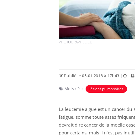
unya, dengue,
La sieste empêche-t-elle
e : que se passe-
de dormir la nuit ?
 le sud de la
PHOTOGRAPHEE.EU
icaments GLP-1
VIH : la fin du comprimé
-ils aussi les os
tous les jours se profile-t-
elle enfin ?
Publié le 05.01.2018 à 17h43
|
|
lovirus : ce qui
Pourquoi votre ventre
Mots clés :
lésions pulmonaires
ans la prise en
gâche-t-il les premiers
des femmes
jours de vos vacances ?
s
La leucémie aiguë est un cancer du 
fatigue, somme toute assez fréquent
devrait dire cancer de la moelle osseu
pour certains, mais il n'est pas inut