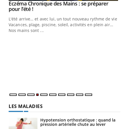
Eczéma Chronique des Mains : se préparer
Youtube
Youtube
pour l’été !
L'été arrive… et avec lui, un tout nouveau rythme de vie !
Vacances, plage, piscine, soleil, activités en plein air…
Nos mains sont ...
Dia
You
Le 
pers
ques
LES MALADIES
Hypotension orthostatique : quand la
pression artérielle chute au lever