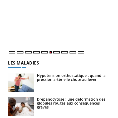
COU
You
Coup
vous
épis
LES MALADIES
Hypotension orthostatique : quand la
pression artérielle chute au lever
Drépanocytose : une déformation des
globules rouges aux conséquences
graves